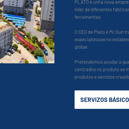
PLATO é unha nova empres
líder de diferentes fabri
ferramentas.
O CEO de Plato é Mr.Sun tr
especializouse no estable
global.
Pretendemos axudar a que
centrados no produto se m
produtos e servizos cread
SERVIZOS BÁSIC