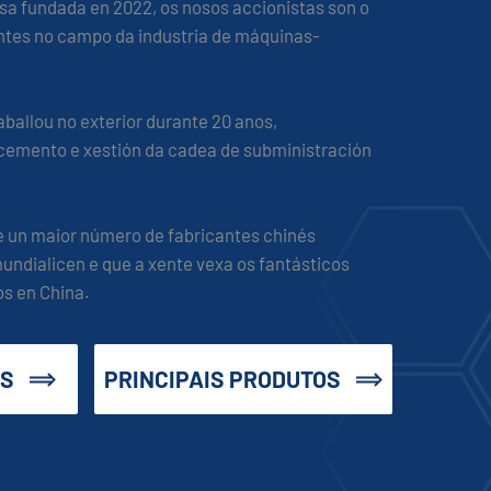
a fundada en 2022, os nosos accionistas son o
cantes no campo da industria de máquinas-
aballou no exterior durante 20 anos,
cemento e xestión da cadea de subministración
 un maior número de fabricantes chinés
undialicen e que a xente vexa os fantásticos
os en China.
OS
PRINCIPAIS PRODUTOS