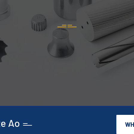
te Ao
WH