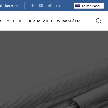
olution.com
Te Reo Māori
AKE
BLOG
HE AHA TATOU
WHAKAPĀ MAI