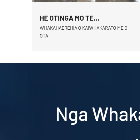
HE OTINGA MO TE
KAIWHAKARATO
WHAKAHAEREHIA O KAIWHAKARATO ME O
OTA
Nga Whaka