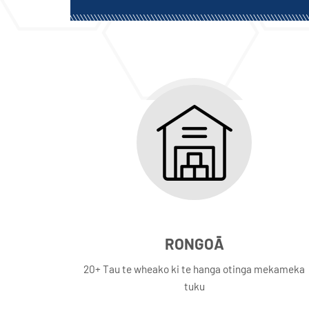
RONGOĀ
20+ Tau te wheako ki te hanga otinga mekameka
tuku