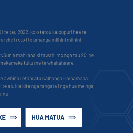
 te tau 2022, ko o tatou kaipupuri hea te
reke i roto i te umanga miihini miihini.
r.Sun e mahi ana ki tawahi mo nga tau 20, he
u mekameka tuku me te whakahaere.
 te awhina i etahi atu Kaihanga Hainamana
 te ao, kia kite nga tangata i nga hua me nga
aina.
KE
HUA MATUA