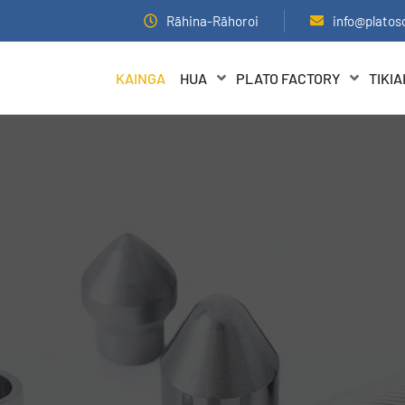
Rāhina-Rāhoroi
info@platos
KAINGA
HUA
PLATO FACTORY
TIKI