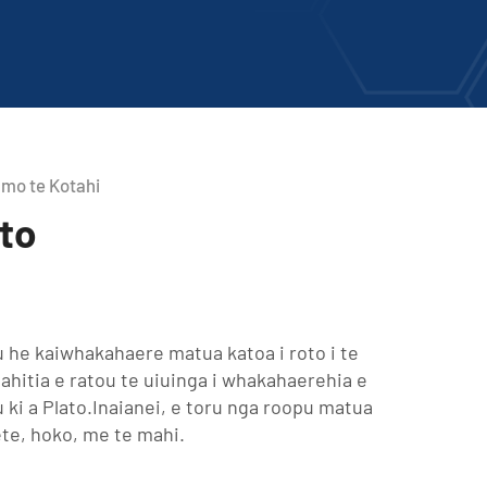
 mo te Kotahi
to
 he kaiwhakahaere matua katoa i roto i te
ahitia e ratou te uiuinga i whakahaerehia e
u ki a Plato.Inaianei, e toru nga roopu matua
te, hoko, me te mahi.