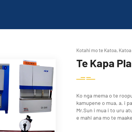
Kotahi mo te Katoa, Katoa
Te Kapa Pla
Ko nga mema o te roopu
kamupene o mua, a, i pa
Mr.Sun i mua i to uru at
e mahi ana mo te maake