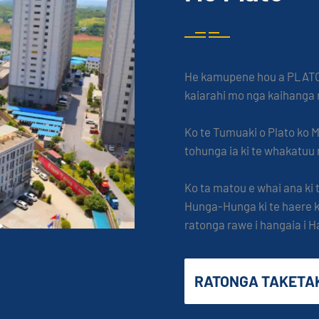
He kamupene hou a PLATO i
kaiarahi mo nga kaihanga re
Ko te Tumuaki o Plato ko M
tohunga ia ki te whakatu
Ko ta matou e whai ana ki
Hunga-Hunga ki te haere ki
ratonga rawe i hangaia i H
RATONGA TAKETA