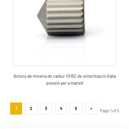
Botons de mineria de carbur YG15C de sinterització d'alta
pressió per a martell
1
2
3
4
5
»
Page 1 of 5