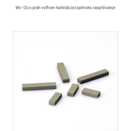
Wc-12co prah volfram karbida za toplinsko raspršivanje