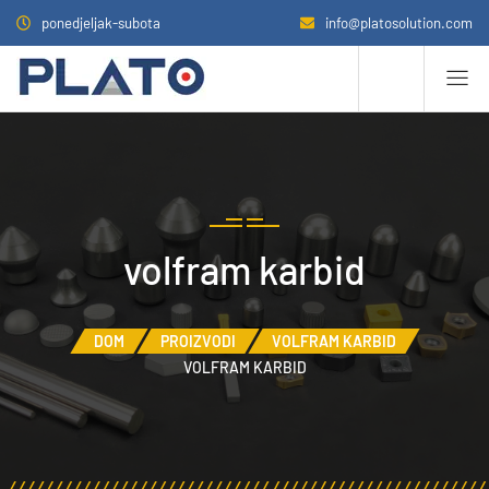
ponedjeljak-subota
info@platosolution.com
volfram karbid
DOM
PROIZVODI
VOLFRAM KARBID
VOLFRAM KARBID