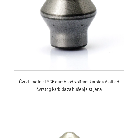
Čvrsti metalni YG6 gumbi od volfram karbida Alati od
čvrstog karbida za bušenje stijena