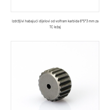
Izdržljivi habajući dijelovi od volfram karbida 6*5*3 mm za
TC ležaj