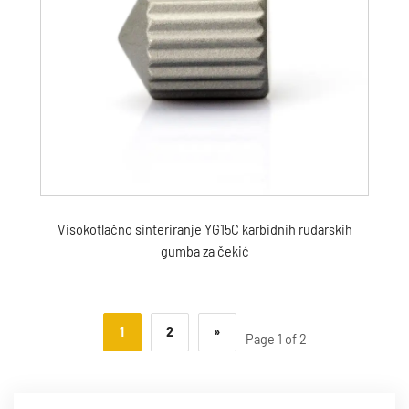
Visokotlačno sinteriranje YG15C karbidnih rudarskih
gumba za čekić
1
2
»
Page 1 of 2