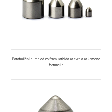
Parabolični gumb od volfram karbida za svrdla za kamene
formacije