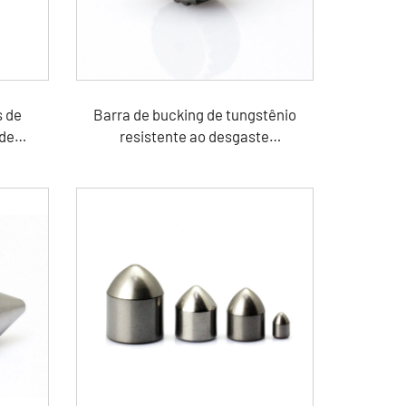
s de
Barra de bucking de tungstênio
 de
resistente ao desgaste
o TC
personalizada para a indústria de
petróleo e gás