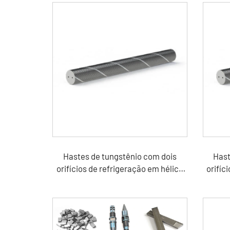
Hastes de tungstênio com dois
Hast
orifícios de refrigeração em hélice
orifíc
30°