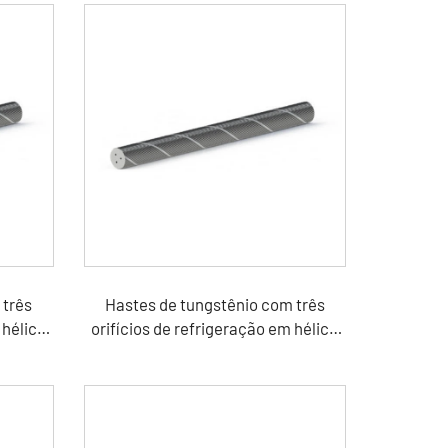
 três
Hastes de tungstênio com três
 hélice
orifícios de refrigeração em hélice
40°