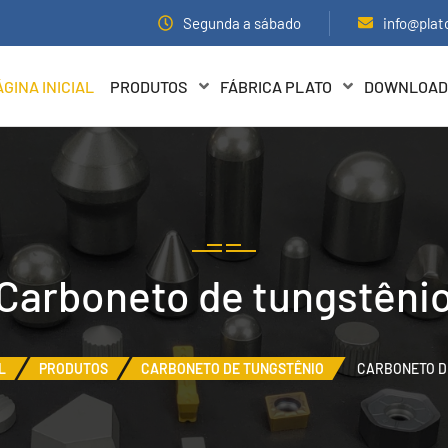
Segunda a sábado
info@plat
ÁGINA INICIAL
PRODUTOS
FÁBRICA PLATO
DOWNLOAD
Carboneto de tungstêni
L
PRODUTOS
CARBONETO DE TUNGSTÊNIO
CARBONETO D