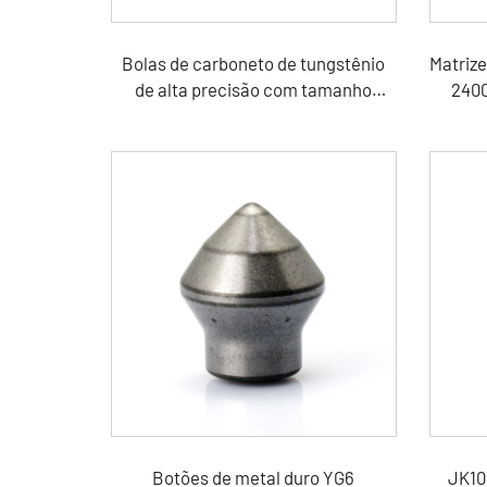
Bolas de carboneto de tungstênio
Matrize
de alta precisão com tamanho
2400
diferente
C
Botões de metal duro YG6
JK10