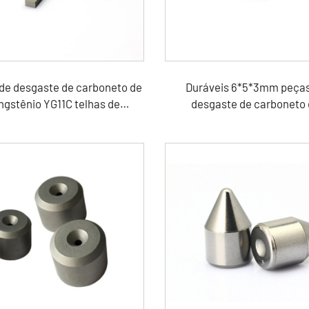
de desgaste de carboneto de
Duráveis ​​6*5*3mm peça
ngstênio YG11C telhas de
desgaste de carboneto
boneto de tungstênio para
tungstênio para rolament
estabilizador