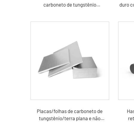
carboneto de tungstênio
duro c
ferramentas sólidas de metal duro
para perfuração de rocha
Placas/folhas de carboneto de
Has
tungstênio/terra plana e não
re
retificada