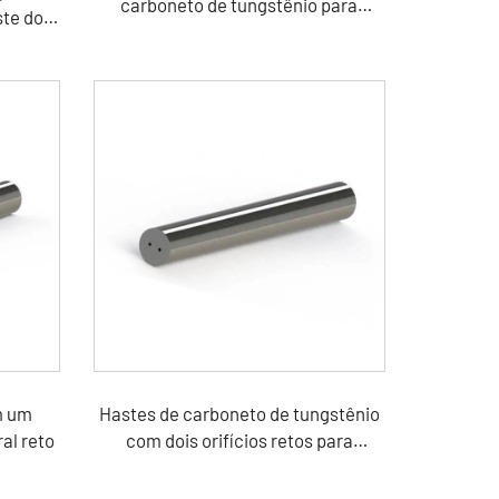
carboneto de tungstênio para
te dos
moagem de precisão para trabalho
em madeira
m um
Hastes de carboneto de tungstênio
ral reto
com dois orifícios retos para
refrigeração