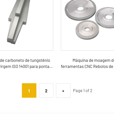
 de carboneto de tungstênio
Máquina de moagem d
irgem ISO 14001 para pontas
ferramentas CNC Rebolos de 
de rotor VSI
híbrida
Page 1 of 2
1
2
»