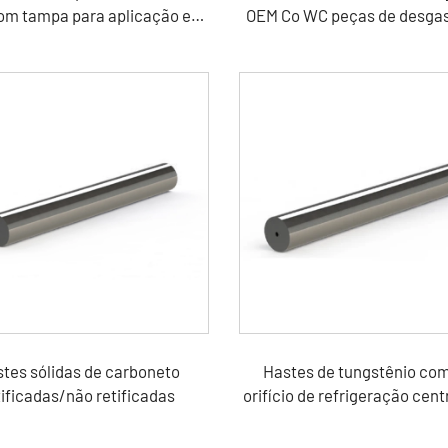
om tampa para aplicação em
OEM Co WC peças de desgas
construção de estradas
dentes
tes sólidas de carboneto
Hastes de tungstênio co
tificadas/não retificadas
orifício de refrigeração cent