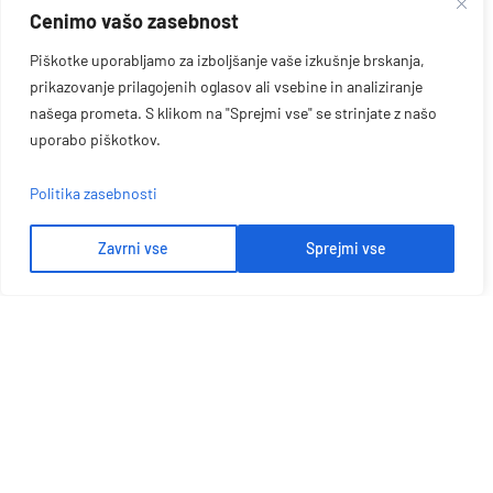
Cenimo vašo zasebnost
Piškotke uporabljamo za izboljšanje vaše izkušnje brskanja,
prikazovanje prilagojenih oglasov ali vsebine in analiziranje
našega prometa. S klikom na "Sprejmi vse" se strinjate z našo
uporabo piškotkov.
Politika zasebnosti
Zavrni vse
Sprejmi vse
Let's Talk More
Dobite najboljšo rešitev od Platona