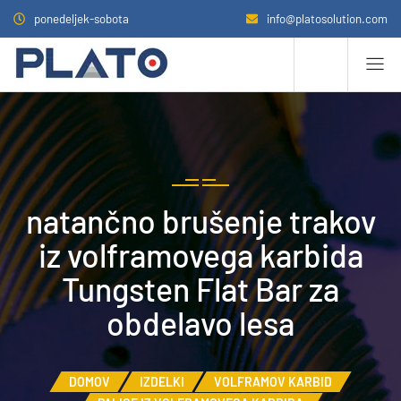
ponedeljek-sobota
info@platosolution.com
natančno brušenje trakov
iz volframovega karbida
Tungsten Flat Bar za
obdelavo lesa
DOMOV
IZDELKI
VOLFRAMOV KARBID