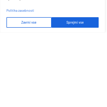
Politika zasebnosti
Zavrni vse
Sprejmi vse
Let's Talk More
Dobite najboljšo rešitev od Platona
PRIDOBITE PONUDBO