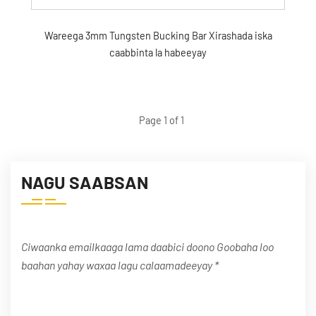
Wareega 3mm Tungsten Bucking Bar Xirashada iska
caabbinta la habeeyay
Page 1 of 1
NAGU SAABSAN
Ciwaanka emailkaaga lama daabici doono Goobaha loo
baahan yahay waxaa lagu calaamadeeyay *