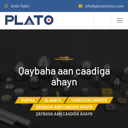
Isniin-Sabti
info@platosolution.com
Qaybaha aan caadiga
ahayn
GURIGA
ALAABTA
TUNGSTEN CARBIDE
QAYBAHA AAN CAADIGA AHAYN
QAYBAHA AAN CAADIGA AHAYN