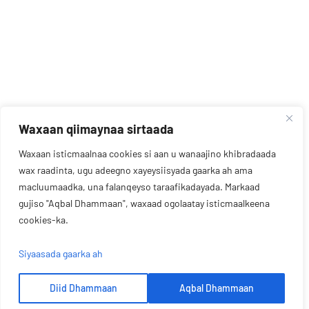
Waxaan qiimaynaa sirtaada
Waxaan isticmaalnaa cookies si aan u wanaajino khibradaada
wax raadinta, ugu adeegno xayeysiisyada gaarka ah ama
macluumaadka, una falanqeyso taraafikadayada. Markaad
gujiso "Aqbal Dhammaan", waxaad ogolaatay isticmaalkeena
cookies-ka.
Siyaasada gaarka ah
Diid Dhammaan
Aqbal Dhammaan