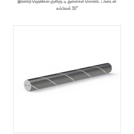
இரண்டு ஹெலிக்ஸ் குளிரூட்டி துளைகள் கொண்ட டங்ஸ்டன்
கம்பிகள் 30°