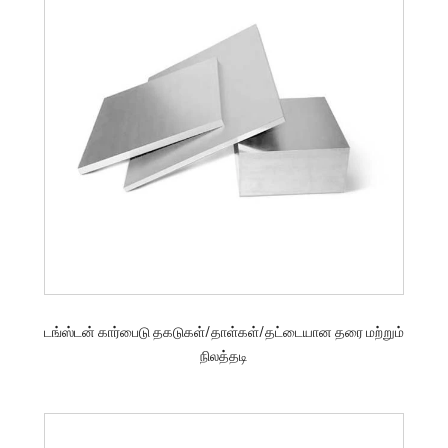
டங்ஸ்டன் கார்பைடு தகடுகள்/தாள்கள்/தட்டையான தரை மற்றும்
நிலத்தடி