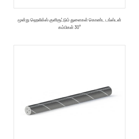
மூன்று ஹெலிக்ஸ் குளிரூட்டும் துளைகள் கொண்ட டங்ஸ்டன்
கம்பிகள் 30°