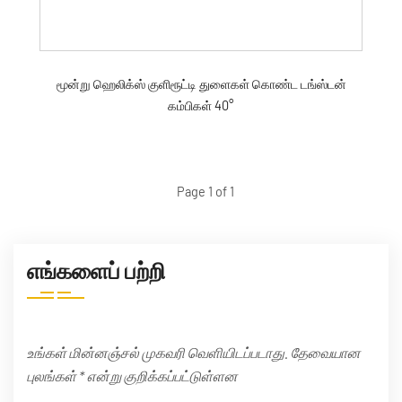
மூன்று ஹெலிக்ஸ் குளிரூட்டி துளைகள் கொண்ட டங்ஸ்டன்
கம்பிகள் 40°
Page 1 of 1
எங்களைப் பற்றி
உங்கள் மின்னஞ்சல் முகவரி வெளியிடப்படாது. தேவையான
புலங்கள் * என்று குறிக்கப்பட்டுள்ளன