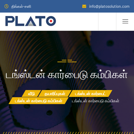
திங்கள்-சனி
info@platosolution.com
டங்ஸ்டன் கார்பைடு கம்பிகள்
வீடு
தயாரிப்புகள்
டங்ஸ்டன் கார்பைட்
டங்ஸ்டன் கார்பைடு கம்பிகள்
டங்ஸ்டன் கார்பைடு கம்பிகள்