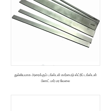
துல்லியமாக அரைக்கும் டங்ஸ்டன் கார்பைடு ஸ்ட்ரிப் டங்ஸ்டன்
பிளாட் பார் மர வேலை