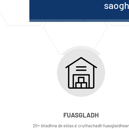
saogh
FUASGLADH
20+ bliadhna de eòlas a’ cruthachadh fuasglaidhea