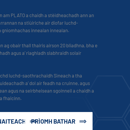
ann am PLATO a chaidh a stèidheachadh ann an
rrannan na stiùiriche air diofar luchd-
n gnìomhachas innealan innealan.
 ag obair thall thairis airson 20 bliadhna, bha e
hadh agus a’ riaghladh slabhraidh solair
achd luchd-saothrachaidh Sìneach a tha
huideachadh a’ dol air feadh na cruinne, agus
dhean agus na seirbheisean sgoinneil a chaidh a
 fhaicinn.
NAITEACH
PRÌOMH BATHAR