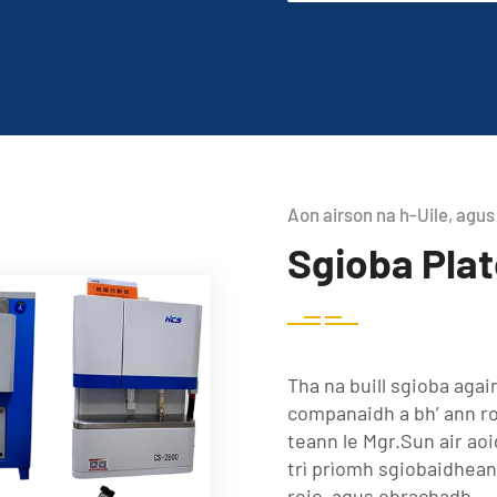
Aon airson na h-Uile, agus
Sgioba Pla
Tha na buill sgioba aga
companaidh a bh’ ann r
teann le Mgr.Sun air ao
trì prìomh sgiobaidhean
reic, agus obrachadh.