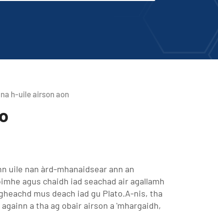
 na h-uile airson aon
to
inn uile nan àrd-mhanaidsear ann an
oimhe agus chaidh iad seachad air agallamh
igheachd mus deach iad gu Plato.A-nis, tha
 againn a tha ag obair airson a 'mhargaidh,