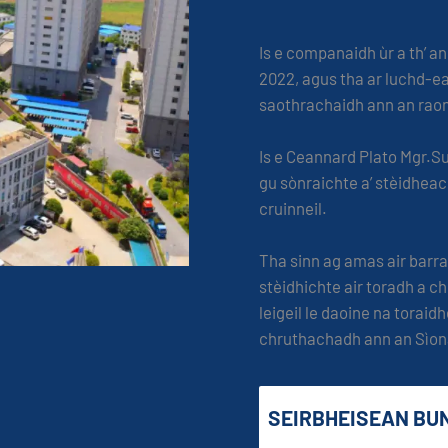
Is e companaidh ùr a th’ 
2022, agus tha ar luchd-ea
saothrachaidh ann an rao
Is e Ceannard Plato Mgr.Sun
gu sònraichte a’ stèidheac
cruinneil.
Tha sinn ag amas air barr
stèidhichte air toradh a c
leigeil le daoine na torai
chruthachadh ann an Sìona
SEIRBHEISEAN BU