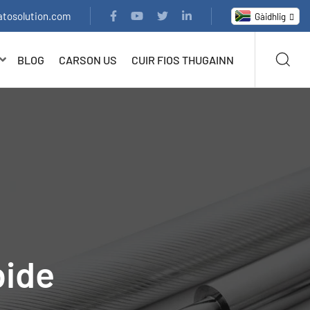
atosolution.com
Gàidhlig
BLOG
CARSON US
CUIR FIOS THUGAINN
bide