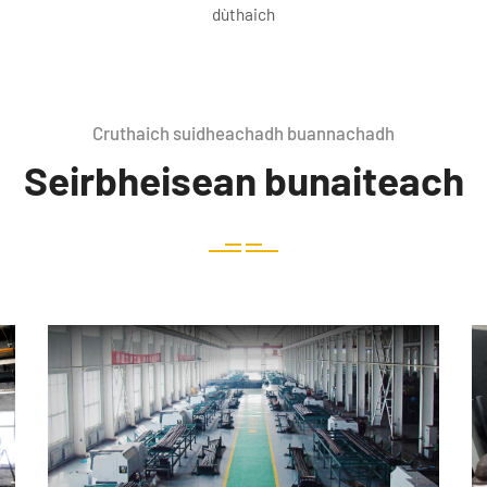
dùthaich
Cruthaich suidheachadh buannachadh
Seirbheisean bunaiteach