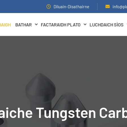
Diluain-Disathairne
info@pl
HAIGH
BATHAR
FACTARAIDH PLATO
LUCHDAICH SÌOS
aiche Tungsten Car