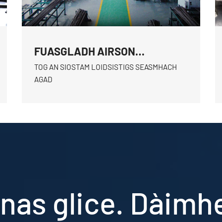
FUASGLADH AIRSON
LOGISTICS
TOG AN SIOSTAM LOIDSISTIGS SEASMHACH
AGAD
nas glice. Dàimh