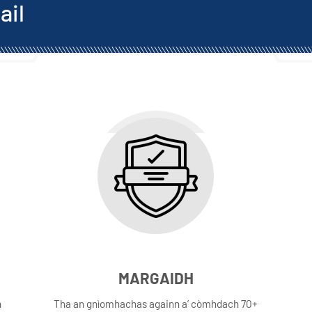
ail
MARGAIDH
n
Tha an gnìomhachas againn a’ còmhdach 70+