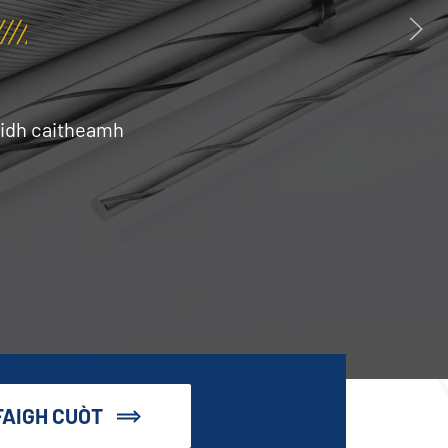
aidh caitheamh
FAIGH CUÒT