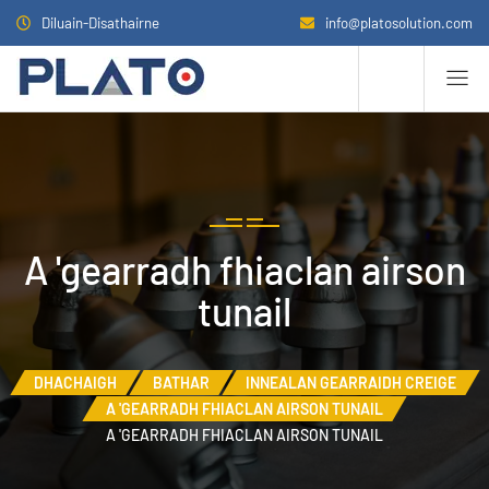
Diluain-Disathairne
info@platosolution.com
A 'gearradh fhiaclan airson
tunail
DHACHAIGH
BATHAR
INNEALAN GEARRAIDH CREIGE
A 'GEARRADH FHIACLAN AIRSON TUNAIL
A 'GEARRADH FHIACLAN AIRSON TUNAIL