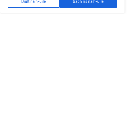
Diùlt na h-uile
Gabh ris na h-uile
Bruidhinn Tuilleadh
Faigh am fuasgladh as fheàrr bho Plato
FAIGH CUÒT
MU AR DEIDHINN