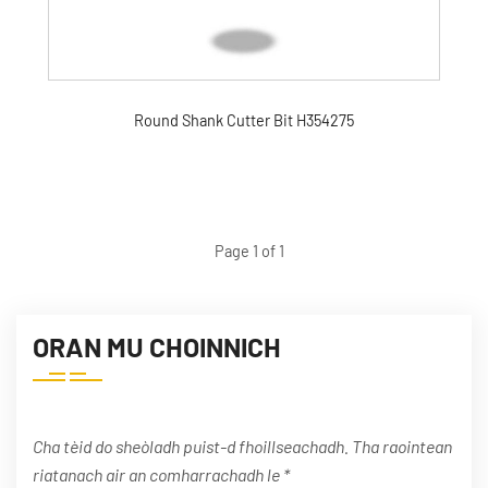
Round Shank Cutter Bit H354275
Page 1 of 1
ORAN MU CHOINNICH
Cha tèid do sheòladh puist-d fhoillseachadh. Tha raointean
riatanach air an comharrachadh le *