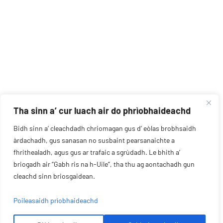
Tha sinn a’ cur luach air do phrìobhaideachd
Bidh sinn a’ cleachdadh chriomagan gus d’ eòlas brobhsaidh
àrdachadh, gus sanasan no susbaint pearsanaichte a
fhrithealadh, agus gus ar trafaic a sgrùdadh. Le bhith a’
briogadh air “Gabh ris na h-Uile”, tha thu ag aontachadh gun
cleachd sinn briosgaidean.
Poileasaidh prìobhaideachd