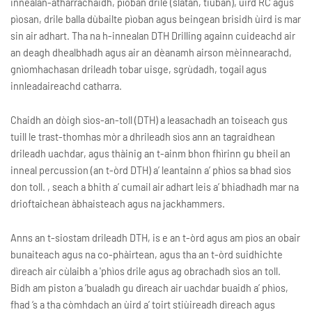
innealan-atharrachaidh, pìoban drile (slatan, tiùban), ùird RC agus
pìosan, drile balla dùbailte pìoban agus beingean brisidh ùird is mar
sin air adhart. Tha na h-innealan DTH Drilling againn cuideachd air
an deagh dhealbhadh agus air an dèanamh airson mèinnearachd,
gnìomhachasan drileadh tobar uisge, sgrùdadh, togail agus
innleadaireachd catharra.
Chaidh an dòigh sìos-an-toll (DTH) a leasachadh an toiseach gus
tuill le trast-thomhas mòr a dhrileadh sìos ann an tagraidhean
drileadh uachdar, agus thàinig an t-ainm bhon fhìrinn gu bheil an
inneal percussion (an t-òrd DTH) a’ leantainn a’ phìos sa bhad sìos
don toll. , seach a bhith a’ cumail air adhart leis a’ bhiadhadh mar na
drioftaichean àbhaisteach agus na jackhammers.
Anns an t-siostam drileadh DTH, is e an t-òrd agus am pìos an obair
bunaiteach agus na co-phàirtean, agus tha an t-òrd suidhichte
dìreach air cùlaibh a 'phìos drile agus ag obrachadh sìos an toll.
Bidh am piston a ’bualadh gu dìreach air uachdar buaidh a’ phìos,
fhad ‘s a tha còmhdach an ùird a’ toirt stiùireadh dìreach agus