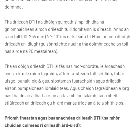
doimhne.
Tha drileadh DTH na dhòigh gu math sìmplidh dha na
gnìomhaichean airson drileadh tuill domhainn is dìreach. Anns an
raon toll 100-254 mm (4 ”~ 10”), is e drileadh DTH am prìomh dhòigh
drileadh an-diugh (gu sònraichte nuair a tha doimhneachd an toll
nas àirde na 20 meatairean).
Tha an dòigh drileadh DTH a’ fàs nas mòr-chòrdte, le àrdachadh
anns a h-uile roinn tagraidh, a’ toirt a-steach toll-sèididh, tobar
uisge, bunait, ola & gas, siostaman fuarachaidh agus drileadh
airson pumpaichean iomlaid teas. Agus chaidh tagraidhean a lorg
nas fhaide air adhart airson an talamh fon talamh, far a bheil
stiùireadh an drileadh gu h-àrd mar as trice an àite a bhith sìos.
Prìomh fheartan agus buannachdan drileadh DTH (sa mhòr-
chuid an coimeas ri drileadh àrd-ùird):