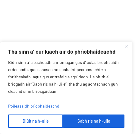
Tha sinn a’ cur luach air do phrìobhaideachd
Bidh sinn a’ cleachdadh chriomagan gus d’ eòlas brobhsaidh
àrdachadh, gus sanasan no susbaint pearsanaichte a
fhrithealadh, agus gus ar trafaic a sgrùdadh. Le bhith a’
briogadh air “Gabh ris na h-Uile”, tha thu ag aontachadh gun
cleachd sinn briosgaidean.
Poileasaidh prìobhaideachd
Diùlt na h-uile
Gabh ris na h-uile