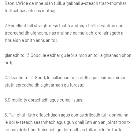
Raon 1.Wide de mheudan tuill, a 'gabhail a-steach trast-thomhas
tuill uabhasach nas motha;
2.Excellent toll straightness taobh a-staigh 1.5% deviation gun
treòrachaidh uidheam, nas cruinne na mullach-òrd, air sgàth a
'bhuaidh a bhith anns an toll;
glanadh toll 3.Good, le èadhar gu leòr airson an toll a ghlanadh bhon
òrd;
Càileachd toll 4.Good, le ballachan tuill rèidh agus eadhon airson
stuth spreadhaidh a ghearradh gu furasta;
5.Simplicity obrachadh agus cumail suas;
6. Tar-chuir lùth èifeachdach agus comas drileadh tuill domhainn,
le dol a-steach seasmhach agus gun chall lùth ann an joints tron ​​​​t-
sreang drile bho thoiseach gu deireadh an toll, mar le òrd àrd;