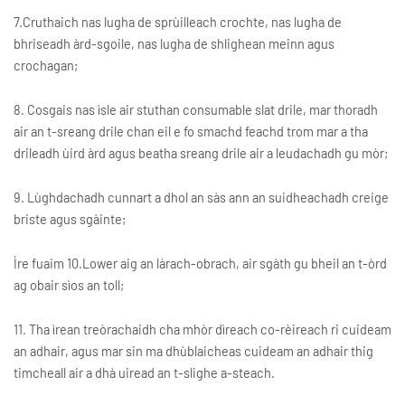
7.Cruthaich nas lugha de sprùilleach crochte, nas lugha de
bhriseadh àrd-sgoile, nas lugha de shlighean meinn agus
crochagan;
8. Cosgais nas ìsle air stuthan consumable slat drile, mar thoradh
air an t-sreang drile chan eil e fo smachd feachd trom mar a tha
drileadh ùird àrd agus beatha sreang drile air a leudachadh gu mòr;
9. Lùghdachadh cunnart a dhol an sàs ann an suidheachadh creige
briste agus sgàinte;
Ìre fuaim 10.Lower aig an làrach-obrach, air sgàth gu bheil an t-òrd
ag obair sìos an toll;
11. Tha ìrean treòrachaidh cha mhòr dìreach co-rèireach ri cuideam
an adhair, agus mar sin ma dhùblaicheas cuideam an adhair thig
timcheall air a dhà uiread an t-slighe a-steach.