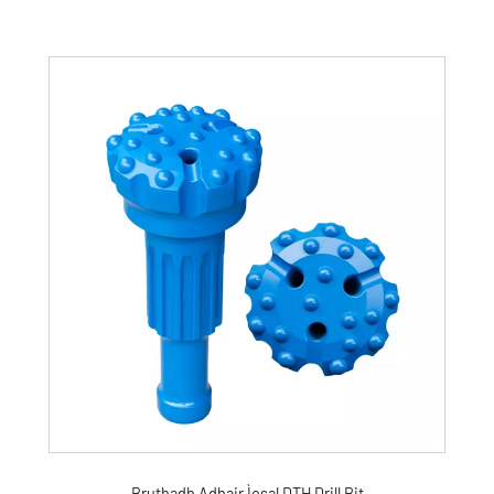
Bruthadh Adhair Ìosal DTH Drill Bit