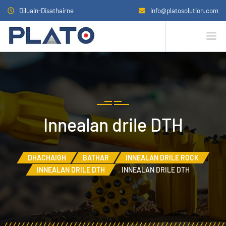
Diluain-Disathairne
info@platosolution.com
Innealan drile DTH
DHACHAIGH
BATHAR
INNEALAN DRILE ROCK
INNEALAN DRILE DTH
INNEALAN DRILE DTH