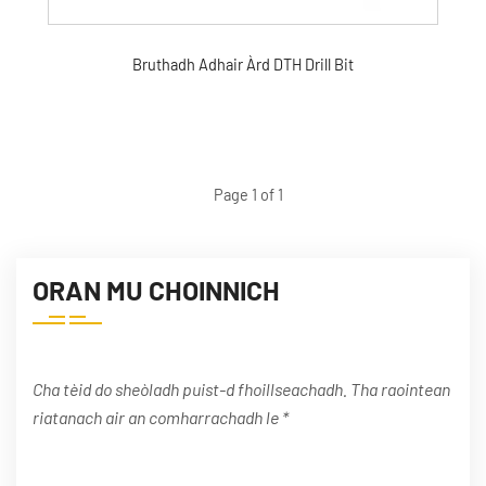
Bruthadh Adhair Àrd DTH Drill Bit
Page 1 of 1
ORAN MU CHOINNICH
Cha tèid do sheòladh puist-d fhoillseachadh. Tha raointean
riatanach air an comharrachadh le *