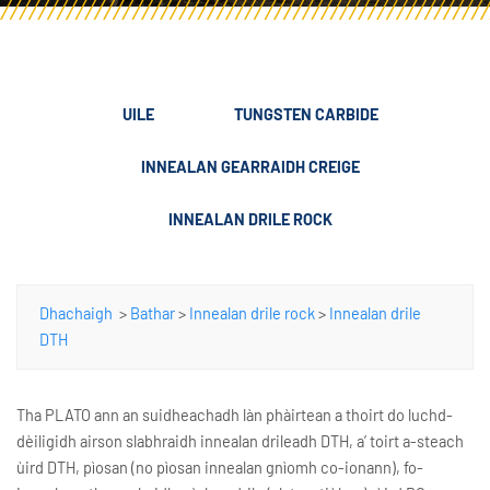
UILE
TUNGSTEN CARBIDE
INNEALAN GEARRAIDH CREIGE
INNEALAN DRILE ROCK
Dhachaigh
>
Bathar
>
Innealan drile rock
>
Innealan drile
DTH
Tha PLATO ann an suidheachadh làn phàirtean a thoirt do luchd-
dèiligidh airson slabhraidh innealan drileadh DTH, a’ toirt a-steach
ùird DTH, pìosan (no pìosan innealan gnìomh co-ionann), fo-