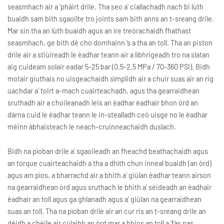
seasmhach air a ’phàirt drile. Tha seo a’ ciallachadh nach bi lùth
buaidh sam bith sgaoilte tro joints sam bith anns an t-sreang drile.
Mar sin tha an lùth buaidh agus an ìre treòrachaidh fhathast
seasmhach, ge bith dè cho domhainn ‘s a tha an toll. Tha an piston
drile air a stiùireadh le èadhar teann air a lìbhrigeadh tro na slatan
aig cuideam solair eadar 5-25 bar (0.5-2.5 MPa / 70-360 PSI). Bidh
motair giuthais no uisgeachaidh sìmplidh air a chuir suas air an rig
uachdar a’ toirt a-mach cuairteachadh, agus tha gearraidhean
sruthadh air a choileanadh leis an èadhar èadhair bhon òrd an
dàrna cuid le èadhar teann le in-stealladh ceò uisge no le èadhar
mèinn àbhaisteach le neach-cruinneachaidh duslach.
Bidh na pìoban drile a’ sgaoileadh an fheachd beathachaidh agus
an torque cuairteachaidh a tha a dhìth chun inneal buaidh (an òrd)
agus am pìos, a bharrachd air a bhith a’ giùlan èadhar teann airson
na gearraidhean òrd agus sruthach le bhith a’ sèideadh an èadhair
èadhair an toll agus ga ghlanadh agus a’ giùlan na gearraidhean
suas an toll. Tha na pìoban drile air an cur ris an t-sreang drile an
dèidh a chèile air cùlaibh an òrd mar a bhios an toll a 'fàs nas