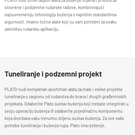
PLATO nudi širok raspon alata za bušenje stijena i pribora za
otvorene i podzemne rudarske radove, kombinirajući
najsuvremeniju tehnologiju bušenja s najvišim standardima
sigurnosti. Imamo točne alate koji su vam potrebni za svaku
zamislivu rudarsku aplikaciju.
Tuneliranje i podzemni projekt
PLATO nudi kompletan asortiman alata za male i velike projekte
tuneliranja u rasponu od rudarstva do brana i drugih građevinskih
projekata. Odaberite Plato sustav bušenja koji trebate integrirati u
svoju operaciju bušenja ili odaberite pojedinačnu komponentu
koja dovršava vašu trenutnu stijenu sustav bušenja. Za sve vaše
potrebe tuneliranja i bušenja rupa, Plato ima rješenje.