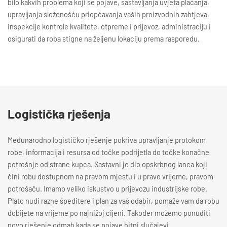
bilo kakvih problema koji se pojave, sastavljanja uvjeta plaćanja,
upravljanja složenošću priopćavanja vaših proizvodnih zahtjeva,
inspekcije kontrole kvalitete, otpreme i prijevoz, administraciju i
osigurati da roba stigne na željenu lokaciju prema rasporedu.
Logistička rješenja
Međunarodno logističko rješenje pokriva upravljanje protokom
robe, informacija i resursa od točke podrijetla do točke konačne
potrošnje od strane kupca. Sastavni je dio opskrbnog lanca koji
čini robu dostupnom na pravom mjestu i u pravo vrijeme, pravom
potrošaču. Imamo veliko iskustvo u prijevozu industrijske robe.
Plato nudi razne špeditere i plan za vaš odabir, pomaže vam da robu
dobijete na vrijeme po najnižoj cijeni. Također možemo ponuditi
novo rješenje odmah kada se pojave hitni slučajevi.