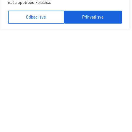
našu upotrebu kolačića.
Odbaci sve
Prihvati sve
Razgovarajmo više
Dobijte najbolje rješenje od Platona
DOBITI PONUDU