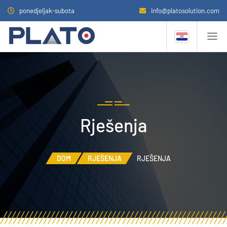
ponedjeljak-subota
info@platosolution.com
Rješenja
DOM
RJEŠENJA
RJEŠENJA