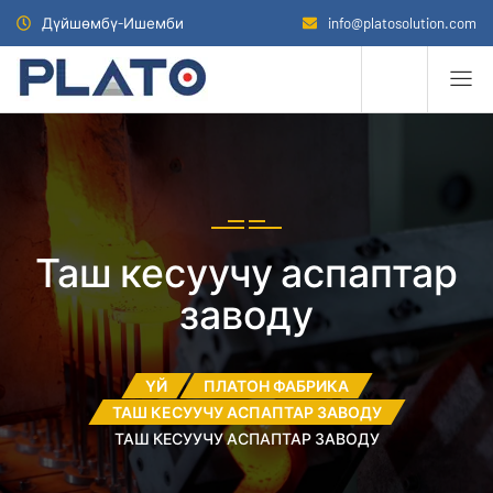
Дүйшөмбү-Ишемби
info@platosolution.com
Таш кесуучу аспаптар
заводу
ҮЙ
ПЛАТОН ФАБРИКА
ТАШ КЕСУУЧУ АСПАПТАР ЗАВОДУ
ТАШ КЕСУУЧУ АСПАПТАР ЗАВОДУ