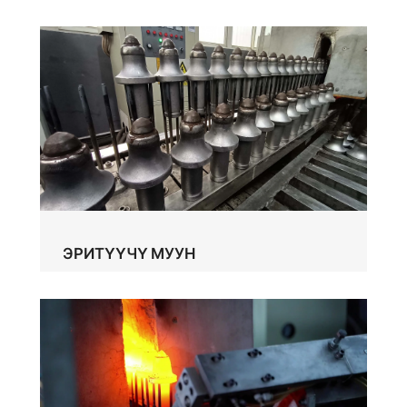
ЭРИТҮҮЧҮ МУУН