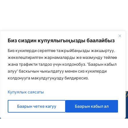
Биз сиздин купуялыгыңызды баалайбыз
Биз кукилерди серептөө тажрыйбаңызды жакшыртуу,
жекелештирилген жарнамаларды же мазмунду тейлөө
жана трафикти талдоо үчүн колдонобуз. "Баарын кабыл
алуу" баскычын чыкылдатуу менен сиз кукилерди
колдонууга макулдугуңузду билдиресиз.
Купуялык саясаты
Баарын четке кагуу
Баарын кабыл ал