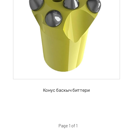
Конус баскыч биттери
Page 1 of 1