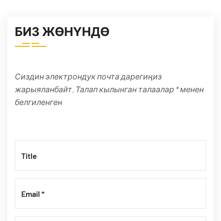
БИЗ ЖӨНҮНДӨ
Сиздин электрондук почта дарегиңиз
жарыяланбайт. Талап кылынган талаалар * менен
белгиленген