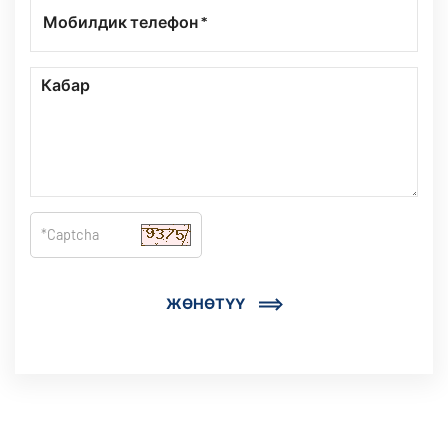
ЖӨНӨТҮҮ