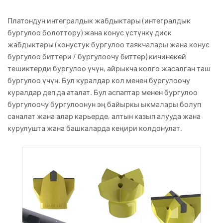
Платондун интегралдык жабдыктары (интегралдык
бургулоо болоттору) жана конус үстүнкү диск
жабдыктары (конустук бургулоо таякчалары жана конус
бургулоо биттери / бургулоочу биттер) кичинекей
тешиктерди бургулоо үчүн, айрыкча колго жасалган таш
бургулоо үчүн. Бул куралдар кол менен бургулоочу
куралдар деп да аталат. Бул аспаптар менен бургулоо
бургулоочу бургулоонун эң байыркы ыкмалары болуп
саналат жана алар карьерде, алтын казып алууда жана
курулушта жана башкаларда кеңири колдонулат.