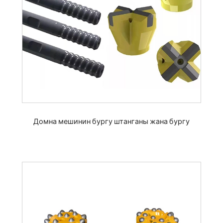
Домна мешинин бургу штанганы жана бургу