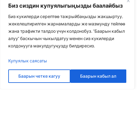
Биз сиздин купуялыгыңызды баалайбыз
Биз кукилерди серептөө тажрыйбаңызды жакшыртуу,
жекелештирилген жарнамаларды же мазмунду тейлөө
жана трафикти талдоо үчүн колдонобуз. "Баарын кабыл
алуу" баскычын чыкылдатуу менен сиз кукилерди
колдонууга макулдугуңузду билдиресиз.
Купуялык саясаты
Баарын четке кагуу
Баарын кабыл ал
Келгиле көбүрөөк сүйлөшөлү
Платондон мыкты чечимди алыңыз