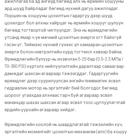
ажиллагаа ба эд ангиуд бөгөөд алх нь өрмийн хошууны
ард шууд байрладаг бөгөөд нүхний дагуу ажилладаг.
Поршен нь хошууны цохилтын гадаргуу дээр шууд
цохилдог бол алхны хайрцаг нь өрмийн хошууг шулуун
бөгөөд тогтвортой чиглүүлдэг. Энэ нь өрөмдлөгийн
утсанд ямар ч үе мөчний цохилтын энерги огт байхгүй
гэсэн үг. Тиймээс нүхний гүнээс үл хамааран цохилтын
энерги болон нэвтрэлтийн хурд тогтмол хэвээр байна.
Өрөмдлөгийн бүлүүр нь ихэвчлэн 5-25 бар (0.5-2.5 МПа /
70-360 PSI) хүртэлх нийлүүлэлтийн даралтаар саваагаар
дамждаг шахсан агаараар тэжээгддэг. Гадаргуугийн
өрөмдлөг дээр суурилуулсан энгийн пневматик эсвэл
гидравлик мотор нь эргэлтийг бий болгодог бөгөөд
шороог угаахдаа алхнаас гарч буй агаараар эсвэл
мананцар шахах шахсан агаар эсвэл тоос цуглуулагчтай
ердийн уурхайн агаараар хийдэг.
Өрөмдлөгийн хоолой нь шаардлагатай тэжээлийн хүч,
эргэлтийн моментийг цохилтын механизм (алх) ба хошуу