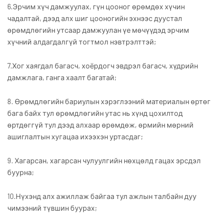
6.Эрчим хүч дамжуулах, гүн цооног өрөмдөх хүчин
чадалтай, дээд алх шиг цооногийн эхнээс дуустал
өрөмдлөгийн утсаар дамжуулан үе мөчүүдэд эрчим
хүчний алдагдалгүй тогтмол нэвтрэлттэй;
7.Хог хаягдал багасч, хоёрдогч эвдрэл багасч, хүдрийн
дамжлага, ганга хаалт багатай;
8. Өрөмдлөгийн бариулын хэрэглээний материалын өртөг
бага байх тул өрөмдлөгийн утас нь хүнд цохилтод
өртдөггүй тул дээд алхаар өрөмдөж, өрмийн мөрний
ашиглалтын хугацаа ихээхэн уртасдаг;
9. Хагарсан, хагарсан чулуулгийн нөхцөлд гацах эрсдэл
буурна;
10.Нүхэнд алх ажиллаж байгаа тул ажлын талбайн дуу
чимээний түвшин буурах;