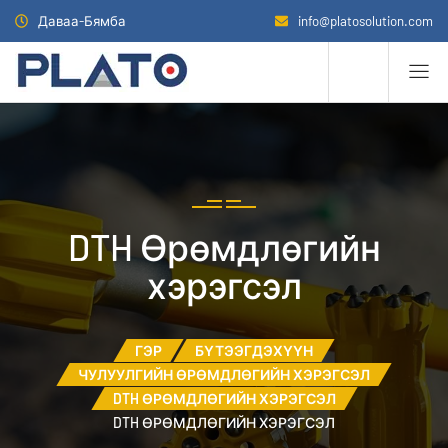
Даваа-Бямба
info@platosolution.com
DTH Өрөмдлөгийн
хэрэгсэл
ГЭР
БҮТЭЭГДЭХҮҮН
ЧУЛУУЛГИЙН ӨРӨМДЛӨГИЙН ХЭРЭГСЭЛ
DTH ӨРӨМДЛӨГИЙН ХЭРЭГСЭЛ
DTH ӨРӨМДЛӨГИЙН ХЭРЭГСЭЛ