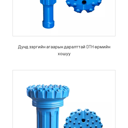
Дунд зэргийн агаарын даралттай DTH өрмийн
хошуу