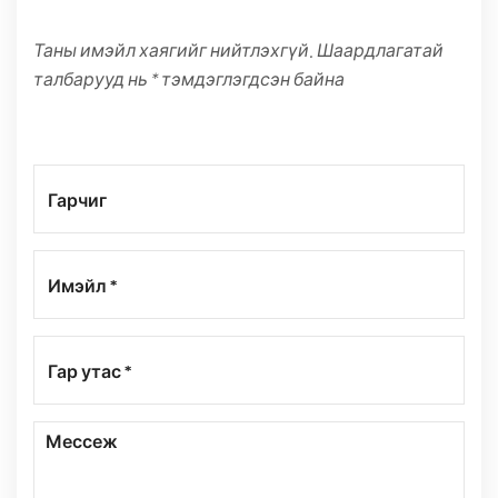
Таны имэйл хаягийг нийтлэхгүй. Шаардлагатай
талбарууд нь * тэмдэглэгдсэн байна