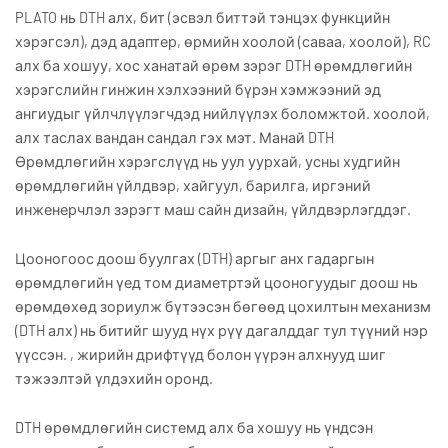
PLATO нь DTH алх, бит (эсвэл биттэй тэнцэх функцийн
хэрэгсэл), дэд адаптер, өрмийн хоолой (саваа, хоолой), RC
алх ба хошуу, хос ханатай өрөм зэрэг DTH өрөмдлөгийн
хэрэгслийн гинжин хэлхээний бүрэн хэмжээний эд
ангиудыг үйлчлүүлэгчдэд нийлүүлэх боломжтой. хоолой,
алх таслах вандан сандал гэх мэт. Манай DTH
Өрөмдлөгийн хэрэгслүүд нь уул уурхай, усны худгийн
өрөмдлөгийн үйлдвэр, хайгуул, барилга, иргэний
инженерчлэл зэрэгт маш сайн дизайн, үйлдвэрлэгддэг.
Цооногоос доош буулгах (DTH) аргыг анх гадаргын
өрөмдлөгийн үед том диаметртэй цооногуудыг доош нь
өрөмдөхөд зориулж бүтээсэн бөгөөд цохилтын механизм
(DTH алх) нь битийг шууд нүх рүү дагалддаг тул түүний нэр
үүссэн. , жирийн дрифтүүд болон үүрэн алхнууд шиг
тэжээлтэй үлдэхийн оронд.
DTH өрөмдлөгийн системд алх ба хошуу нь үндсэн