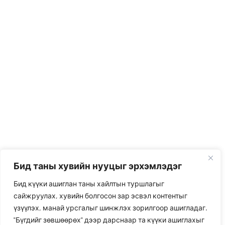
Бид таны хувийн нууцыг эрхэмлэдэг
Бид күүки ашиглан таны хайлтын туршлагыг
сайжруулах, хувийн болгосон зар эсвэл контентыг
үзүүлэх, манай урсгалыг шинжлэх зорилгоор ашигладаг.
"Бүгдийг зөвшөөрөх" дээр дарснаар та күүки ашиглахыг