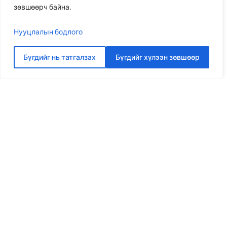
зөвшөөрч байна.
Нууцлалын бодлого
Бүгдийг нь татгалзах
Бүгдийг хүлээн зөвшөөр
Илүү ихийг ярилцъя
Платоноос хамгийн сайн шийдлийг аваарай
ҮНИЙН САНАЛ АВАХ