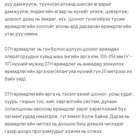
руу дамжуулж, түүнчлэн алханд шахсан агаарыг
дамжуулж, яндангийн агаар нь нүхийг үлээж, цэвэрлэж,
шороог дээш нь зөөдөг. нүх. Цооног гүнзгийрэх тусам
өрөмдлөгийн хоолойг алхны ард дараалан өрөмдлөгийн
утас руу нэмнэ.
DTH өрөмдлөг нь гүн болон шулуун цооног өрөмдөх
операторуудын хувьд маш энгийн арга юм. 100-254 мм (4" ~
10") нүхний мужид DTH өрөмдлөг нь өнөөдөр зонхилох
өрөмдлөгийн арга юм (ялангуяа нүхний гүн 20 метрээс их
байх үед).
DTH өрөмдлөгийн арга нь тэсэлгээний цооног, усны худаг,
суурь, газрын тос, хий, хөргөлтийн систем, дулаан
солилцооны насосны өрөмдлөг зэрэг хэрэглээний бүх
сегментүүдэд нэмэгдэж, түгээмэл болж байна. Дараа нь
өрөмдлөгийн чиглэл нь доошоо биш дээшээ чиглэдэг
газар доорх програмуудыг хожим нь олжээ.