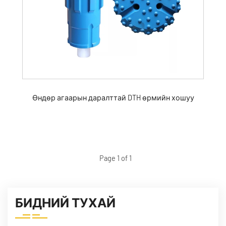
Өндөр агаарын даралттай DTH өрмийн хошуу
Page 1 of 1
БИДНИЙ ТУХАЙ