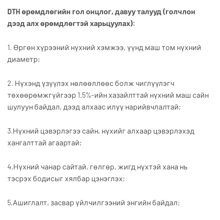
DTH өрөмдлөгийн гол онцлог, давуу талууд (голчлон
дээд алх өрөмдлөгтэй харьцуулах):
1. Өргөн хүрээний нүхний хэмжээ, үүнд маш том нүхний
диаметр;
2. Нүхэнд үзүүлэх нөлөөллөөс болж чиглүүлэгч
төхөөрөмжгүйгээр 1.5%-ийн хазайлттай нүхний маш сайн
шулуун байдал, дээд алхаас илүү нарийвчлалтай;
3.Нүхний цэвэрлэгээ сайн, нүхийг алхаар цэвэрлэхэд
хангалттай агаартай;
4.Нүхний чанар сайтай, гөлгөр, жигд нүхтэй хана нь
тэсрэх бодисыг хялбар цэнэглэх;
5.Ашиглалт, засвар үйлчилгээний энгийн байдал;