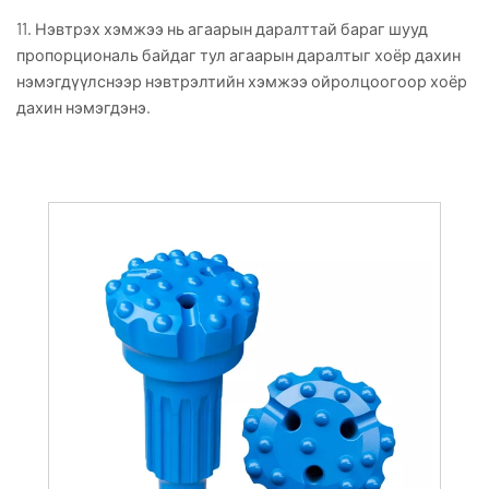
11. Нэвтрэх хэмжээ нь агаарын даралттай бараг шууд
пропорциональ байдаг тул агаарын даралтыг хоёр дахин
нэмэгдүүлснээр нэвтрэлтийн хэмжээ ойролцоогоор хоёр
дахин нэмэгдэнэ.