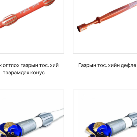
 огтлох газрын тос, хий
Газрын тос, хийн дефл
тээрэмдэх конус