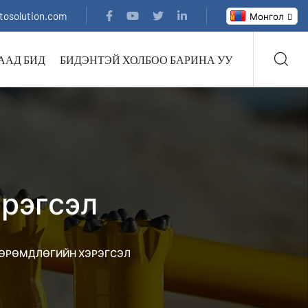
tosolution.com
Монгол
ААД БИД
БИДЭНТЭЙ ХОЛБОО БАРИНА УУ
эрэгсэл
 ӨРӨМДЛӨГИЙН ХЭРЭГСЭЛ