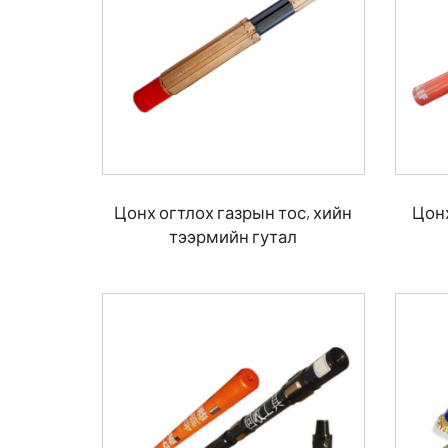
Цонх огтлох газрын тос, хийн
Цонх
тээрмийн гутал