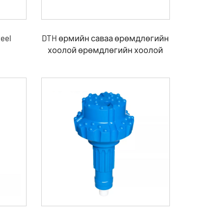
teel
DTH өрмийн саваа өрөмдлөгийн
хоолой өрөмдлөгийн хоолой