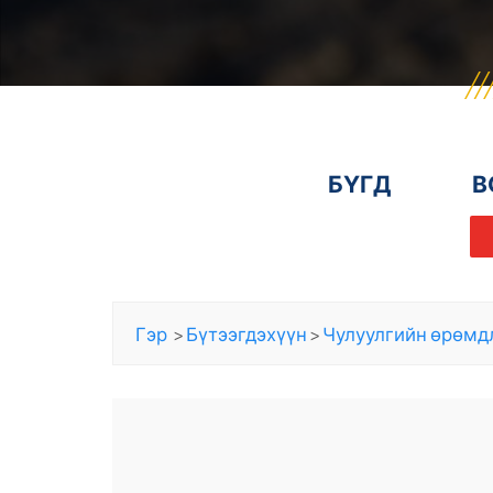
БҮГД
В
Гэр
>
Бүтээгдэхүүн
>
Чулуулгийн өрөмд