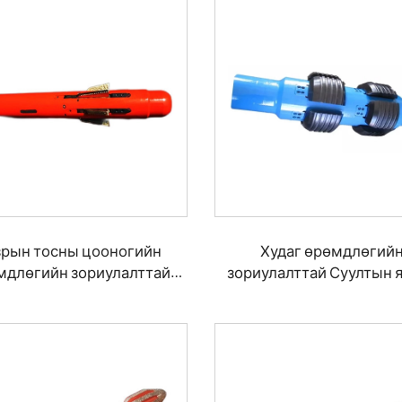
зрын тосны цооногийн
Худаг өрөмдлөгий
мдлөгийн зориулалттай
зориулалттай Суултын 
ын яндан хэсгийн тээрэм
хусагч