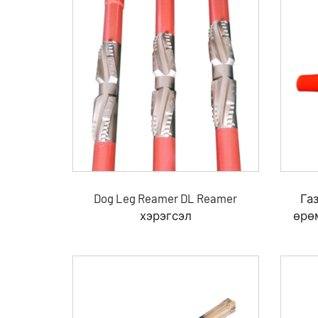
Dog Leg Reamer DL Reamer
Га
хэрэгсэл
өрө
Суулт