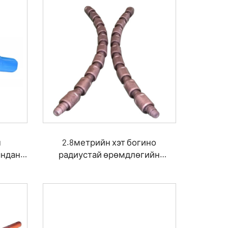
н
2.8метрийн хэт богино
яндан
радиустай өрөмдлөгийн
технологийн уян хатан өрмийн
хоолой