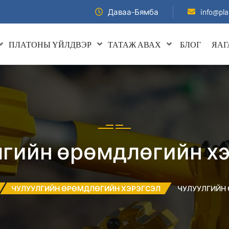
Даваа-Бямба
info@pla
ПЛАТОНЫ ҮЙЛДВЭР
ТАТАЖ АВАХ
БЛОГ
ЯАГ
гийн өрөмдлөгийн х
ЧУЛУУЛГИЙН ӨРӨМДЛӨГИЙН ХЭРЭГСЭЛ
ЧУЛУУЛГИЙН