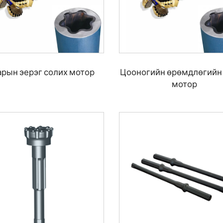
арын эерэг солих мотор
Цооногийн өрөмдлөгийн
мотор