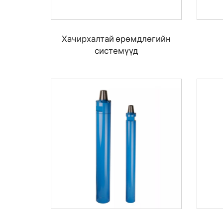
Хачирхалтай өрөмдлөгийн
системүүд