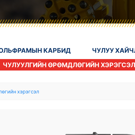
ОЛЬФРАМЫН КАРБИД
ЧУЛУУ ХАЙЧ
ЧУЛУУЛГИЙН ӨРӨМДЛӨГИЙН ХЭРЭГСЭ
лөгийн хэрэгсэл