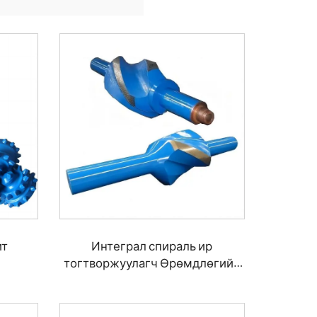
ит
Интеграл спираль ир
тогтворжуулагч Өрөмдлөгийн
тогтворжуулагч