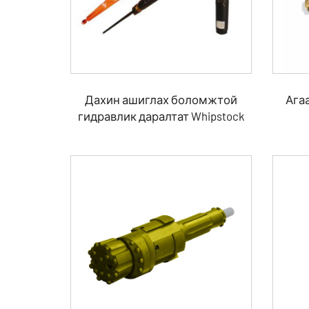
Дахин ашиглах боломжтой
Ага
гидравлик даралтат Whipstock