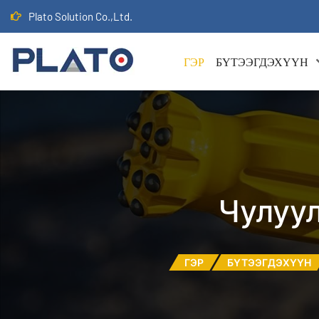
Plato Solution Co.,Ltd.
ГЭР
БҮТЭЭГДЭХҮҮН
Чулуул
ГЭР
БҮТЭЭГДЭХҮҮН