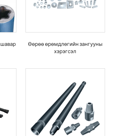
 шавар
Өөрөө өрөмдлөгийн зангууны
хэрэгсэл