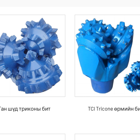
Ган шүд триконы бит
TCI Tricone өрмийн б