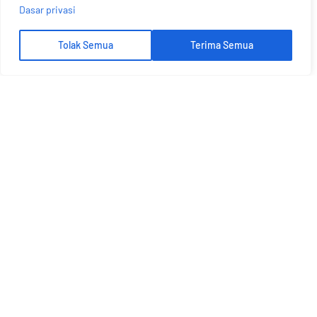
Dasar privasi
Tolak Semua
Terima Semua
Mari Berbincang Lebih Lanjut
Dapatkan Penyelesaian Terbaik Dari Plato
DAPATKAN SEBUT HARGA