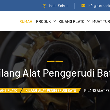
Isnin-Sabtu
info@platosol
RUMAH
PRODUK
KILANG PLATO
MUAT TU
ilang Alat Penggerudi Ba
LANG PLATO
KILANG ALAT PENGGERUDI BATU
KILANG ALAT P