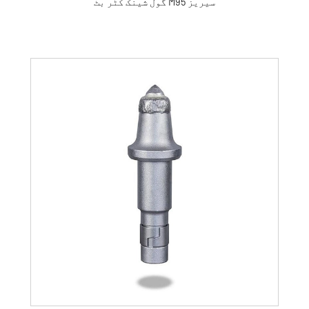
گول شینک کٹر بٹ M95 سیریز