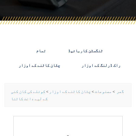
ٹنگسٹن کاربائیڈ
تمام
راک ڈرلنگ کے اوزار
چٹان کاٹنے کے اوزار
گھر
>
مصنوعات
>
چٹان کاٹنے کے اوزار
>
کوئلے کی کان کنی
کے لیے دانت کاٹنا