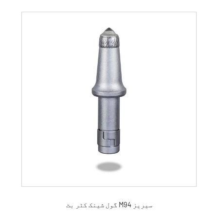
گول شینک کٹر بٹ M94 سیریز