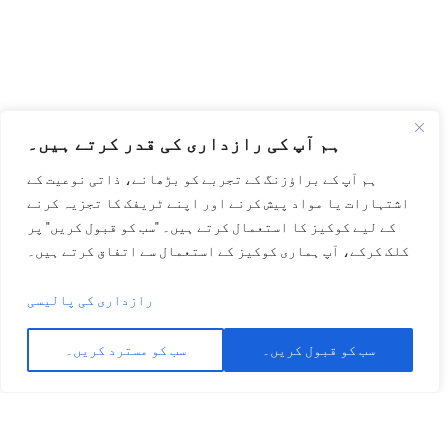
ہم آپ کی رازداری کی قدر کرتے ہیں۔
ہم آپ کے براؤزنگ کے تجربے کو بڑھانے، ذاتی نوعیت کے
اشتہارات یا مواد پیش کرنے اور اپنے ٹریفک کا تجزیہ کرنے
کے لیے کوکیز کا استعمال کرتے ہیں۔ "سب کو قبول کریں" پر
کلک کرکے، آپ ہماری کوکیز کے استعمال سے اتفاق کرتے ہیں۔
رازداری کی پالیسی
سب کو قبول کریں۔
سب کو مسترد کریں۔