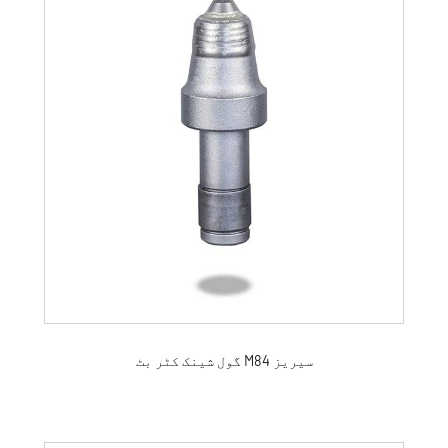
گول شینک کٹر بٹ M84 سیریز