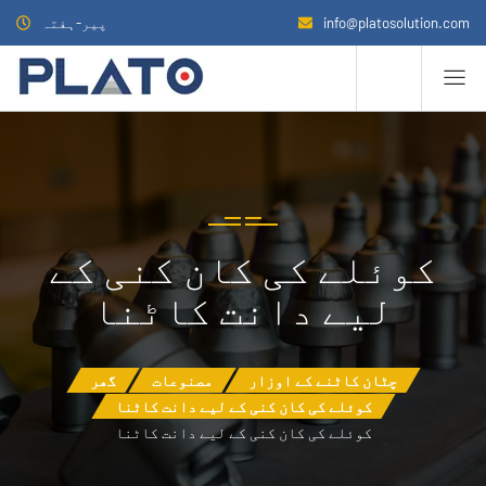
info@platosolution.com
پیر-ہفتہ
کوئلے کی کان کنی کے
لیے دانت کاٹنا
چٹان کاٹنے کے اوزار
مصنوعات
گھر
کوئلے کی کان کنی کے لیے دانت کاٹنا
کوئلے کی کان کنی کے لیے دانت کاٹنا