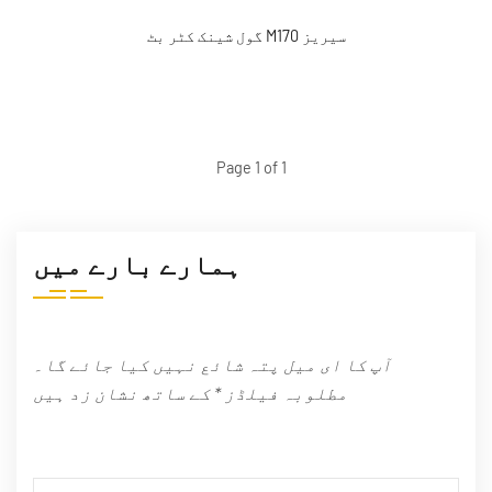
گول شینک کٹر بٹ M170 سیریز
Page 1 of 1
ہمارے بارے میں
آپ کا ای میل پتہ شائع نہیں کیا جائے گا۔
مطلوبہ فیلڈز * کے ساتھ نشان زد ہیں