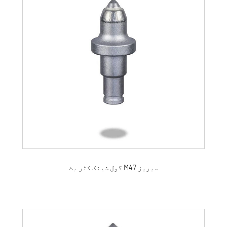
گول شینک کٹر بٹ M47 سیریز