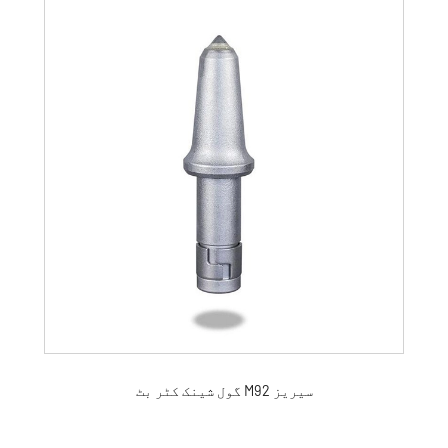
گول شینک کٹر بٹ M92 سیریز