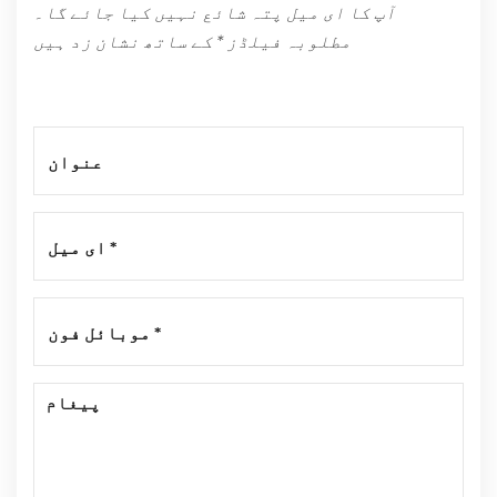
آپ کا ای میل پتہ شائع نہیں کیا جائے گا۔
مطلوبہ فیلڈز * کے ساتھ نشان زد ہیں