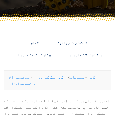
ٹنگسٹن کاربائیڈ
تمام
راک ڈرلنگ کے اوزار
چٹان کاٹنے کے اوزار
گھر
>
مصنوعات
>
راک ڈرلنگ کے اوزار
>
چھوٹے سوراخ
ڈرلنگ کے اوزار
افلاطون کے پاس چھوٹے سوراخوں کی ڈرلنگ کے لیے آپ کے انتخاب کے
لیے، خاص طور پر ہاتھ سے پکڑی گئی راک ڈرل کے لیے انٹیگرل آلات
(انٹیگرل ڈرل اسٹیلز) اور ٹیپر ٹاپ ڈرائیو کا سامان (ٹیپر ڈرل