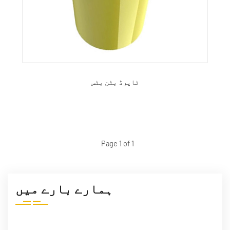
ٹاپرڈ بٹن بٹس
Page 1 of 1
ہمارے بارے میں