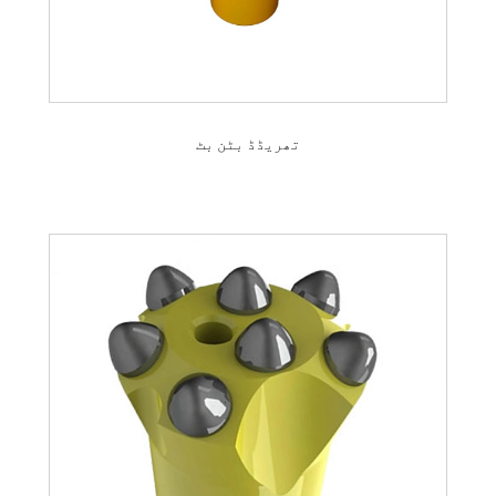
تھریڈڈ بٹن بٹ