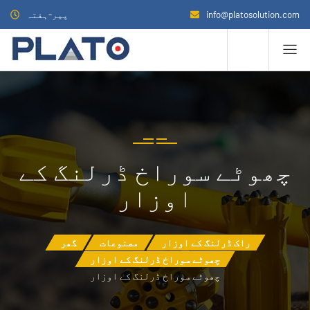
info@platosolution.com
پیر-ہفتہ
چھوٹے سوراخ ڈرلنگ کے
اوزار
راک ڈرلنگ کے اوزار
مصنوعات
گھر
چھوٹے سوراخ ڈرلنگ کے اوزار
چھوٹے سوراخ ڈرلنگ کے اوزار