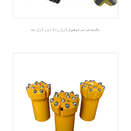
بلاسٹ فرنس ٹیفول ڈرل راڈ اور ڈرل بٹ