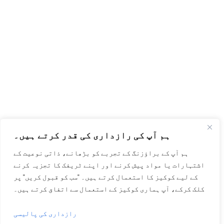
ہم آپ کی رازداری کی قدر کرتے ہیں۔
ہم آپ کے براؤزنگ کے تجربے کو بڑھانے، ذاتی نوعیت کے
اشتہارات یا مواد پیش کرنے اور اپنے ٹریفک کا تجزیہ کرنے
کے لیے کوکیز کا استعمال کرتے ہیں۔ "سب کو قبول کریں" پر
کلک کرکے، آپ ہماری کوکیز کے استعمال سے اتفاق کرتے ہیں۔
رازداری کی پالیسی