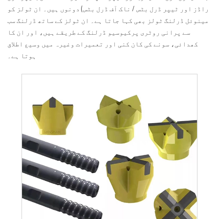
راڈز اور ٹیپر ڈرل بٹس / ناک آف ڈرل بٹس) دونوں ہیں۔ ان ٹولز کو
مینوئل ڈرلنگ ٹولز بھی کہا جاتا ہے۔ ان ٹولز کے ساتھ ڈرلنگ سب
سے پرانی روٹری پرکیوسیو ڈرلنگ کے طریقے ہیں، اور ان کا
کھدائی، سونے کی کان کنی اور تعمیرات وغیرہ میں وسیع اطلاق
ہوتا ہے۔