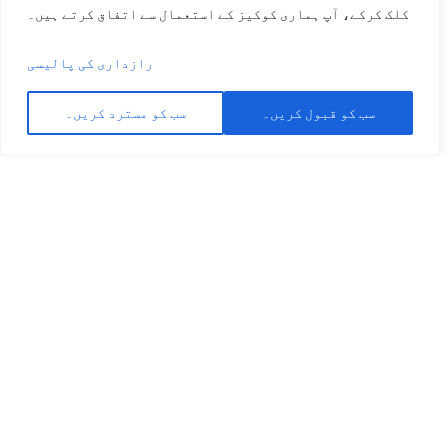
کلک کرکے، آپ ہماری کوکیز کے استعمال سے اتفاق کرتے ہیں۔
رازداری کی پالیسی
سب کو قبول کریں۔
سب کو مسترد کریں۔
آئیے مزید بات کرتے ہیں۔
افلاطون سے بہترین حل حاصل کریں۔
ایک اقتباس حاصل کریں