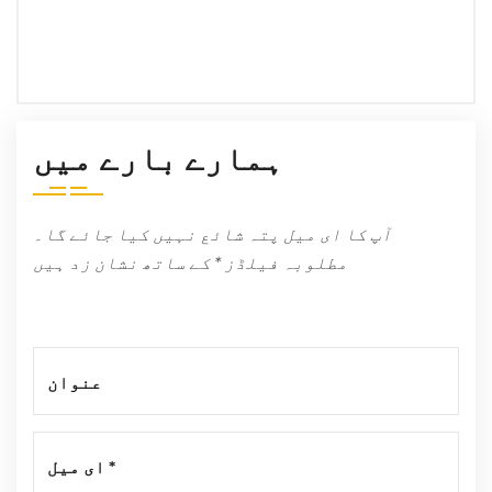
ہمیں ای میل کریں۔
info@platosolution.com
ہمارے بارے میں
آپ کا ای میل پتہ شائع نہیں کیا جائے گا۔
مطلوبہ فیلڈز * کے ساتھ نشان زد ہیں