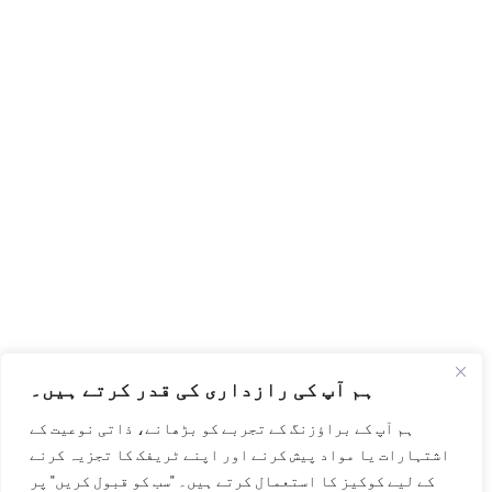
ہم آپ کی رازداری کی قدر کرتے ہیں۔
ہم آپ کے براؤزنگ کے تجربے کو بڑھانے، ذاتی نوعیت کے
اشتہارات یا مواد پیش کرنے اور اپنے ٹریفک کا تجزیہ کرنے
کے لیے کوکیز کا استعمال کرتے ہیں۔ "سب کو قبول کریں" پر