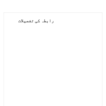
رابطہ کی تفصیلات
شامل کریں۔
ہواکون ایج، یوہوا ڈسٹرکٹ،
چانگشا، ہنان، چین
ٹیلی فون
0731-82258945
86-191 1896 3284
دفتری اوقات
پیر-ہفتہ