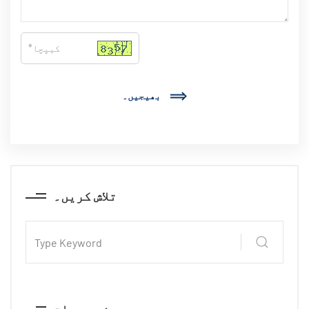
بھیجیں۔
تلاش کریں۔
زمرہ جات