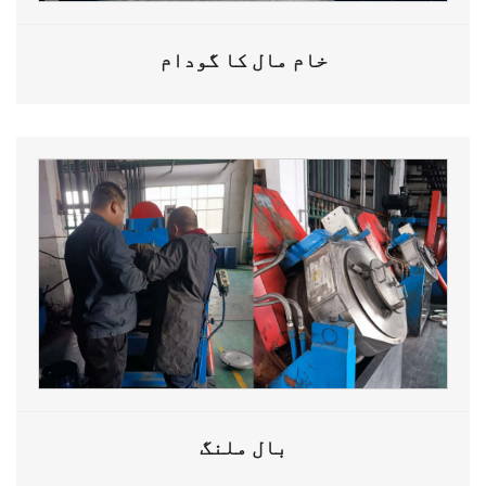
خام مال کا گودام
بال ملنگ