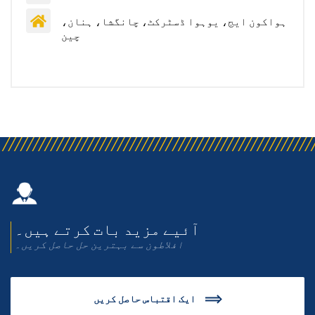
ہواکون ایج، یوہوا ڈسٹرکٹ، چانگشا، ہنان،
چین
آئیے مزید بات کرتے ہیں۔
افلاطون سے بہترین حل حاصل کریں۔
ایک اقتباس حاصل کریں