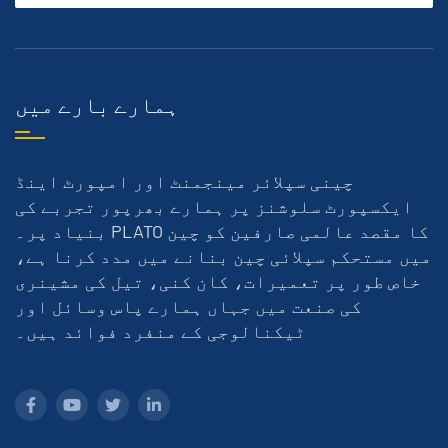
ہمارے بارے میں
چینی سپلائر مینجمنٹ اور امپورٹ اینڈ
ایکسپورٹ سلوشنز پر ہمارے بھرپور تجربے کی
بنیاد پر۔ PLATO کا مقصد عالمی صارفین کو چین
میں مستحکم سپلائی چین بنانے میں مدد کرنا ہے،
خاص طور پر تعمیرات، کان کنی، تیل کی مشینری
کی صنعت میں جہاں ہمارے پاس وسائل اور
ٹیکنالوجی کے منفرد فوائد ہیں۔