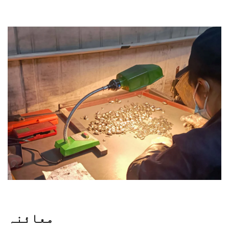
معائنہ