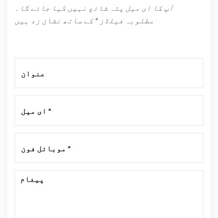
آپ کا ای میل پتہ شائع نہیں کیا جائے گا۔
مطلوبہ فیلڈز * کے ساتھ نشان زد ہیں