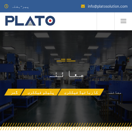
info@platosolution.com
پیر-ہفتہ
معائنہ
معائنہ
کاربائیڈ فیکٹری
پلیٹو فیکٹری
گھر