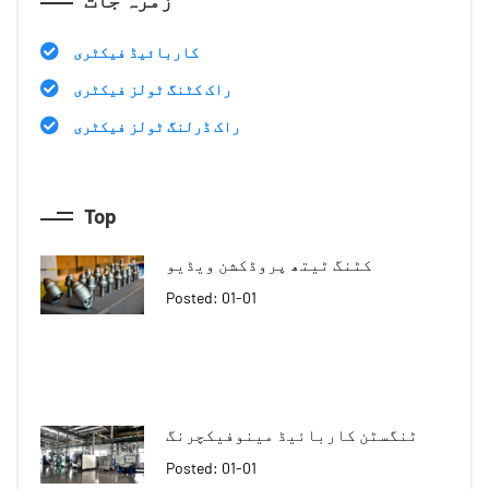
کاربائیڈ فیکٹری
راک کٹنگ ٹولز فیکٹری
راک ڈرلنگ ٹولز فیکٹری
Top
کٹنگ ٹیتھ پروڈکشن ویڈیو
Posted: 01-01
ٹنگسٹن کاربائیڈ مینوفیکچرنگ
Posted: 01-01