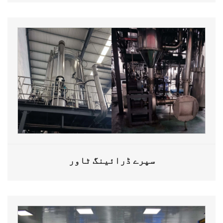
سپرے ڈرائینگ ٹاور