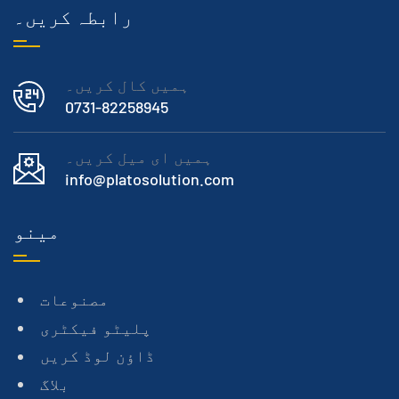
رابطہ کریں۔
ہمیں کال کریں۔
0731-82258945
ہمیں ای میل کریں۔
info@platosolution.com
مینو
مصنوعات
پلیٹو فیکٹری
ڈاؤن لوڈ کریں
بلاگ