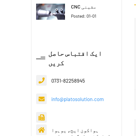
CNC مشینی
Posted: 01-01
ایک اقتباس حاصل
کریں
0731-82258945
info@platosolution.com
ہواکون ایج، یوہوا