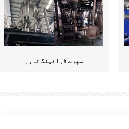
سپرے ڈرائینگ ٹاور