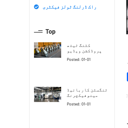
راک ڈرلنگ ٹولز فیکٹری
Top
کٹنگ ٹیتھ
پروڈکشن ویڈیو
Posted: 01-01
ٹنگسٹن کاربائیڈ
مینوفیکچرنگ
Posted: 01-01