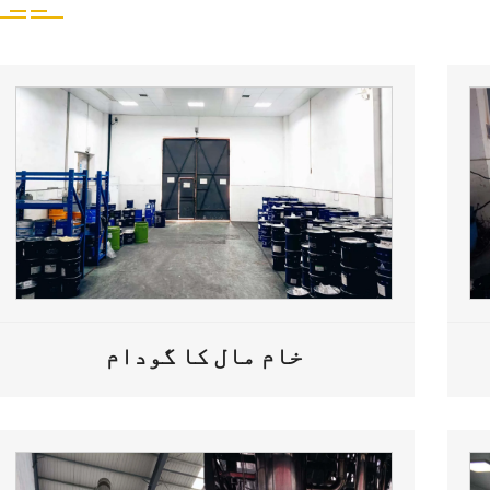
خام مال کا گودام