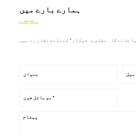
ہمارے بارے میں
یا جائے گا۔ مطلوبہ فیلڈز * کے ساتھ نشان زد ہیں