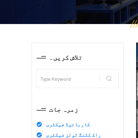
تلاش کریں۔
زمرہ جات
کاربائیڈ فیکٹری
راک کٹنگ ٹولز فیکٹری