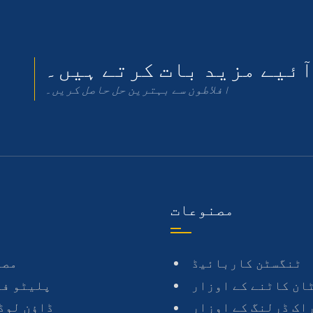
ئیے مزید بات کرتے ہیں۔
افلاطون سے بہترین حل حاصل کریں۔
مصنوعات
ٹنگسٹن کاربائیڈ
مصن
ان کاٹنے کے اوزار
پلیٹو فی
اک ڈرلنگ کے اوزار
ڈاؤن لوڈ