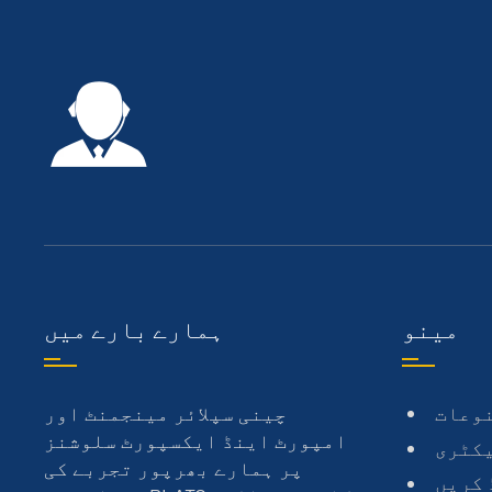
مینو
ہمارے بارے میں
وعات
چینی سپلائر مینجمنٹ اور
امپورٹ اینڈ ایکسپورٹ سلوشنز
کٹری
پر ہمارے بھرپور تجربے کی
 کریں