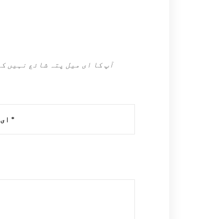
آپ کا ای میل پتہ شائع نہیں ک