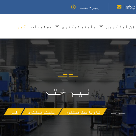
info@
پیر-ہفتہ
ؤن لوڈ کریں
پلیٹو فیکٹری
مصنوعات
گھر
نیم ختم
نیم ختم
کاربائیڈ فیکٹری
پلیٹو فیکٹری
گھر