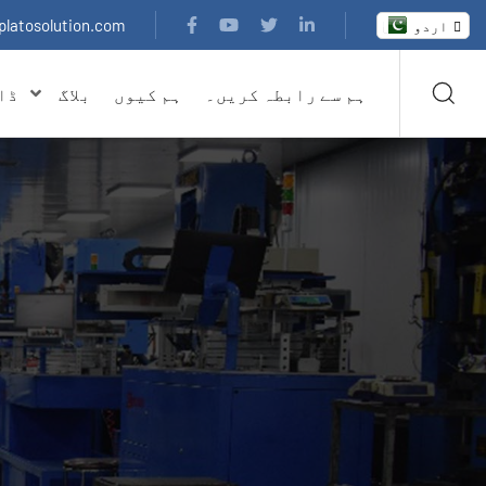
platosolution.com
اردو
ہم سے رابطہ کریں۔
ہم کیوں
بلاگ
ڈا