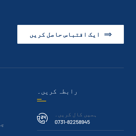
آ
ایک اقتباس حاصل کریں
رابطہ کریں۔
ہمیں کال کریں۔
0731-82258945
چٹ
ر