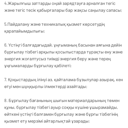
4.Жарылғыш заттарды оңай зарядтауға арналған тегіс
және тегіс тесік қабырғалары бар жақсы саңылау сапасы;
5.Пайдалану және техникалық қызмет көрсетудің
қарапайымдылығы;
6. Үстіңгі балғадағыдай, ұңғыманың басынан аяғына дейін
бұрғылау тізбегі арқылы қосылыстарда тұрақты ену және
энергия жоғалтусыз тиімді энергия беру және терең
ұңғымаларды бұрғылау қабілеті;
7. Қоқыстардың ілінуі аз, қайталама бұзылулар азырақ, кен
өтуі мен шұңқырлы ілмектерді азайтады;
8. Бұрғылау бағанының шығын материалдарының төмен
құны, бұрғылау тізбегі ауыр соққы күшіне ұшырамайды,
өйткені үстіңгі балғамен бұрғылау және бұрғы тізбегінің
қызмет ету мерзімі айтарлықтай ұзарады;