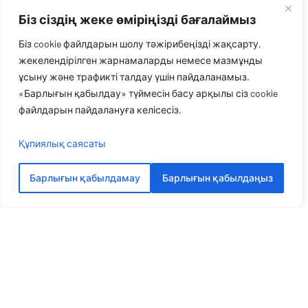
Біз сіздің жеке өміріңізді бағалаймыз
Біз cookie файлдарын шолу тәжірибеңізді жақсарту,
жекелендірілген жарнамаларды немесе мазмұнды
ұсыну және трафикті талдау үшін пайдаланамыз.
«Барлығын қабылдау» түймесін басу арқылы сіз cookie
файлдарын пайдалануға келісесіз.
Құпиялық саясаты
Барлығын қабылдамау
Барлығын қабылдаңыз
Көбірек сөйлесейік