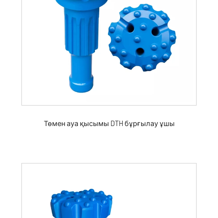
Төмен ауа қысымы DTH бұрғылау ұшы