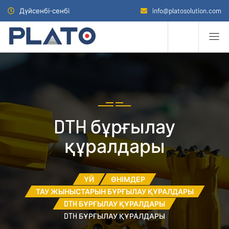
Дүйсенбі-сенбі
info@platosolution.com
DTH бұрғылау
құралдары
ҮЙ
ӨНІМДЕР
ТАУ ЖЫНЫСТАРЫН БҰРҒЫЛАУ ҚҰРАЛДАРЫ
DTH БҰРҒЫЛАУ ҚҰРАЛДАРЫ
DTH БҰРҒЫЛАУ ҚҰРАЛДАРЫ