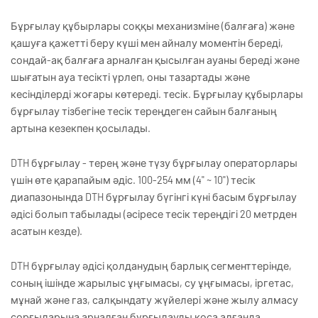
Бұрғылау құбырлары соққы механизміне (балғаға) және
қашуға қажетті беру күші мен айналу моментін береді,
сондай-ақ балғаға арналған қысылған ауаны береді және
шығатын ауа тесікті үрлеп, оны тазартады және
кесінділерді жоғары көтереді. тесік. Бұрғылау құбырлары
бұрғылау тізбегіне тесік тереңдеген сайын балғаның
артына кезекпен қосылады.
DTH бұрғылау - терең және түзу бұрғылау операторлары
үшін өте қарапайым әдіс. 100-254 мм (4" ~ 10") тесік
диапазонында DTH бұрғылау бүгінгі күні басым бұрғылау
әдісі болып табылады (әсіресе тесік тереңдігі 20 метрден
асатын кезде).
DTH бұрғылау әдісі қолданудың барлық сегменттерінде,
соның ішінде жарылыс ұңғымасы, су ұңғымасы, іргетас,
мұнай және газ, салқындату жүйелері және жылу алмасу
сорғыларына арналған бұрғылауды қоса алғанда,