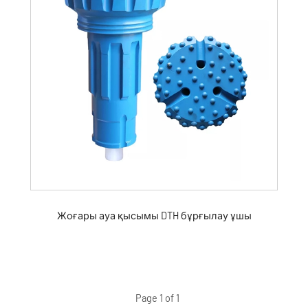
Жоғары ауа қысымы DTH бұрғылау ұшы
Page 1 of 1