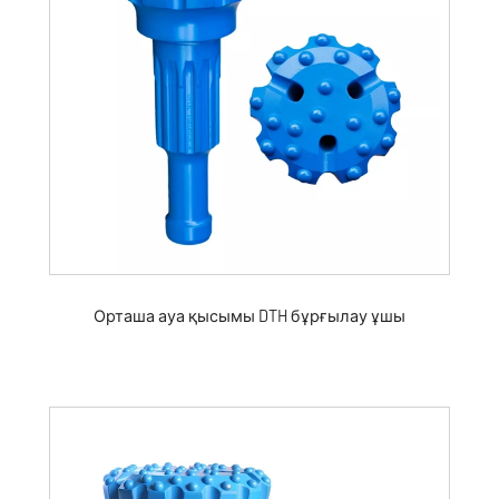
Орташа ауа қысымы DTH бұрғылау ұшы