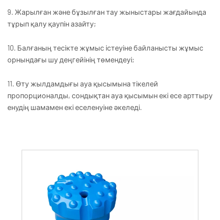
9. Жарылған және бұзылған тау жыныстары жағдайында
тұрып қалу қаупін азайту;
10. Балғаның тесікте жұмыс істеуіне байланысты жұмыс
орнындағы шу деңгейінің төмендеуі;
11. Өту жылдамдығы ауа қысымына тікелей
пропорционалды, сондықтан ауа қысымын екі есе арттыру
енудің шамамен екі еселенуіне әкеледі.