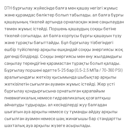
DTH бұрғылау жүйесінде балға мен қашау негізгі жұмыс
және құрамдас бөліктер болып табылады, ал балға бұрғы
қашауының тікелей артында орналасқан және саңылаудан
төмен жұмыс істейді. Поршень қашаудың соққы бетіне
тікелей соғылады, ал балға корпусы бұрғы қашауын түзу
және тұрақты бағыттайды. Бұл бұрғылау тізбегіндегі
ешбір түйіспелер арқылы ешқандай соққы энергиясы жоқ
дегенді білдіреді. Соққы энергиясы мен ену жылдамдығы
саңылау тереңдігіне қарамастан тұрақты болып қалады.
Бұрғылау поршені әдетте 5-25 бар (0,5-2,5 МПа / 70-360 PSI)
аралығындағы жеткізу қысымында шыбықтар арқылы
жеткізілетін сығылған ауамен жұмыс істейді. Жер үсті
бұрғылау қондырғысына орнатылған қарапайым
пневматикалық немесе гидравликалық қозғалтқыш
айналуды тудырады, ал кесінділерді жуу балғадан
шығатын ауа арқылы немесе су тұманды айдау арқылы
сығылған ауамен немесе шаң жинағышы бар стандартты
шахталық ауа арқылы жүзеге асырылады.