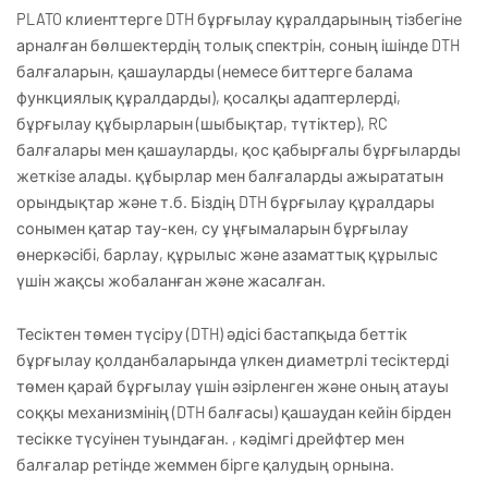
PLATO клиенттерге DTH бұрғылау құралдарының тізбегіне
арналған бөлшектердің толық спектрін, соның ішінде DTH
балғаларын, қашауларды (немесе биттерге балама
функциялық құралдарды), қосалқы адаптерлерді,
бұрғылау құбырларын (шыбықтар, түтіктер), RC
балғалары мен қашауларды, қос қабырғалы бұрғыларды
жеткізе алады. құбырлар мен балғаларды ажырататын
орындықтар және т.б. Біздің DTH бұрғылау құралдары
сонымен қатар тау-кен, су ұңғымаларын бұрғылау
өнеркәсібі, барлау, құрылыс және азаматтық құрылыс
үшін жақсы жобаланған және жасалған.
Тесіктен төмен түсіру (DTH) әдісі бастапқыда беттік
бұрғылау қолданбаларында үлкен диаметрлі тесіктерді
төмен қарай бұрғылау үшін әзірленген және оның атауы
соққы механизмінің (DTH балғасы) қашаудан кейін бірден
тесікке түсуінен туындаған. , кәдімгі дрейфтер мен
балғалар ретінде жеммен бірге қалудың орнына.