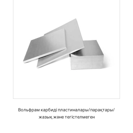
Вольфрам карбиді пластиналары/парақтары/
жазық және тегістелмеген