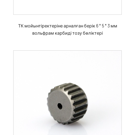
ТК мойынтіректеріне арналған берік 6 * 5 * 3 мм
вольфрам карбиді тозу бөліктері