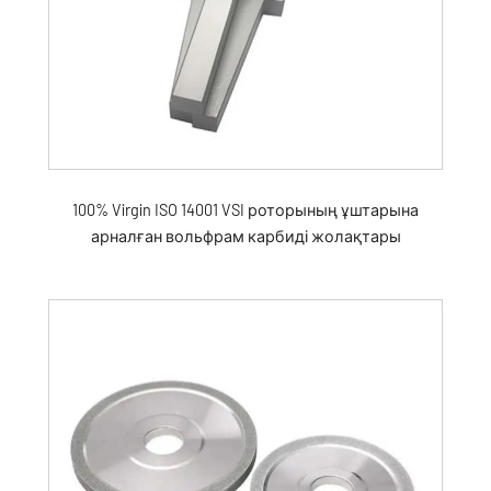
100% Virgin ISO 14001 VSI роторының ұштарына
арналған вольфрам карбиді жолақтары