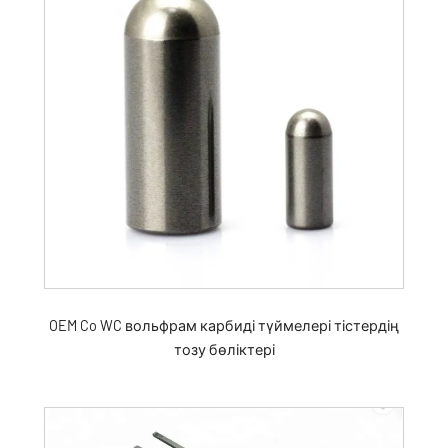
OEM Co WC вольфрам карбиді түймелері тістердің
тозу бөліктері