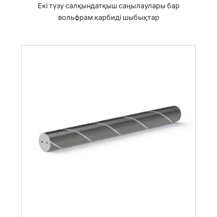
Екі түзу салқындатқыш саңылаулары бар
вольфрам карбиді шыбықтар