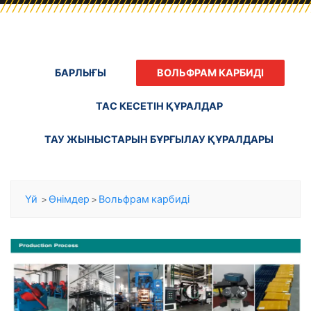
БАРЛЫҒЫ
ВОЛЬФРАМ КАРБИДІ
ТАС КЕСЕТІН ҚҰРАЛДАР
ТАУ ЖЫНЫСТАРЫН БҰРҒЫЛАУ ҚҰРАЛДАРЫ
Үй
>
Өнімдер
>
Вольфрам карбиді