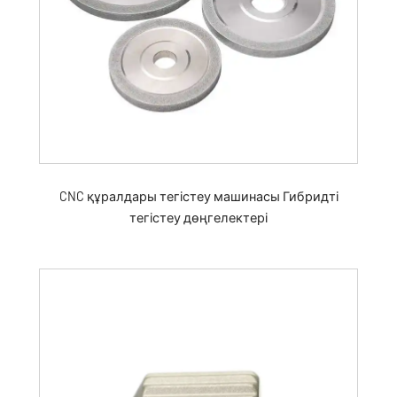
CNC құралдары тегістеу машинасы Гибридті
тегістеу дөңгелектері