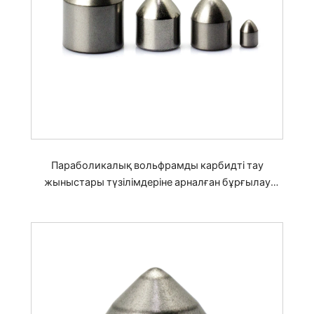
Параболикалық вольфрамды карбидті тау
жыныстары түзілімдеріне арналған бұрғылау
қашауларына арналған түйме