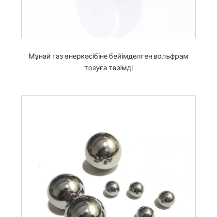
Мұнай газ өнеркәсібіне бейімделген вольфрам
тозуға төзімді