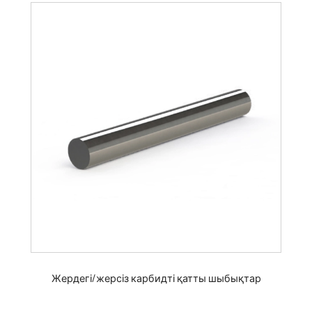
Жердегі/жерсіз карбидті қатты шыбықтар