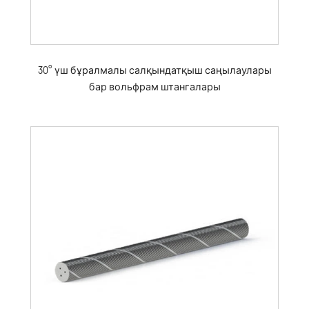
30° үш бұралмалы салқындатқыш саңылаулары
бар вольфрам штангалары