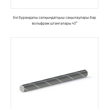
Екі бұрандалы салқындатқыш саңылаулары бар
вольфрам штангалары 40°