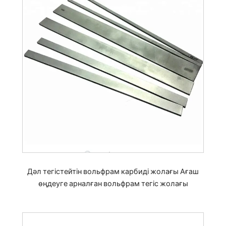
Дәл тегістейтін вольфрам карбиді жолағы Ағаш
өңдеуге арналған вольфрам тегіс жолағы