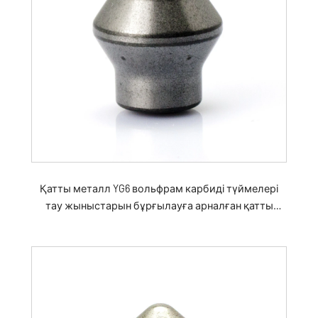
Қатты металл YG6 вольфрам карбиді түймелері
тау жыныстарын бұрғылауға арналған қатты
карбид құралдары