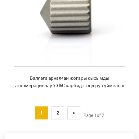
Балғаға арналған жоғары қысымды
агломерациялау YG15C карбидті өндіру түймелері
1
2
»
Page 1 of 2