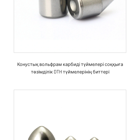
Конустық вольфрам карбиді түймелері соққыға
төзімділік DTH түймелерінің биттері