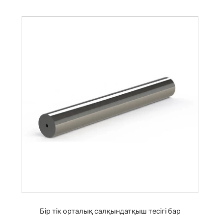
Бір тік орталық салқындатқыш тесігі бар