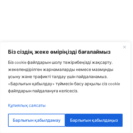
Біз сіздің жеке өміріңізді бағалаймыз
Біз cookie файлдарын шолу тәжірибеңізді жақсарту,
жекелендірілген жарнамаларды немесе мазмұнды
ұсыну және трафикті талдау үшін пайдаланамыз.
«Барлығын қабылдау» түймесін басу арқылы сіз cookie
файлдарын пайдалануға келісесіз.
Құпиялық саясаты
Барлығын қабылдамау
Барлығын қабылдаңыз