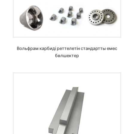
Вольфрам карбиді реттелетін стандартты емес
бөлшектер