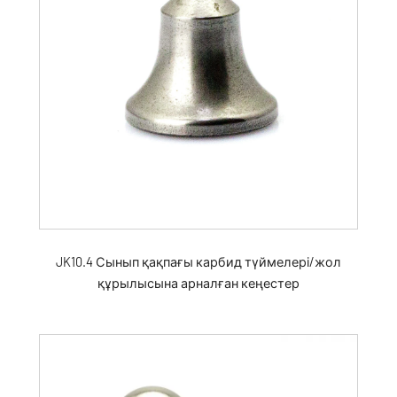
JK10.4 Сынып қақпағы карбид түймелері/жол
құрылысына арналған кеңестер