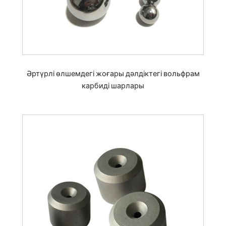
Әртүрлі өлшемдегі жоғары дәлдіктегі вольфрам
карбиді шарлары