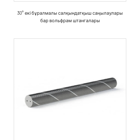
30° екі бұралмалы салқындатқыш саңылаулары
бар вольфрам штангалары