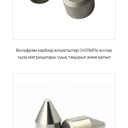
Вольфрам карбиді өлшегіштері 2400МПа жолақ
сызу матрицалары суық тақырып және қалып