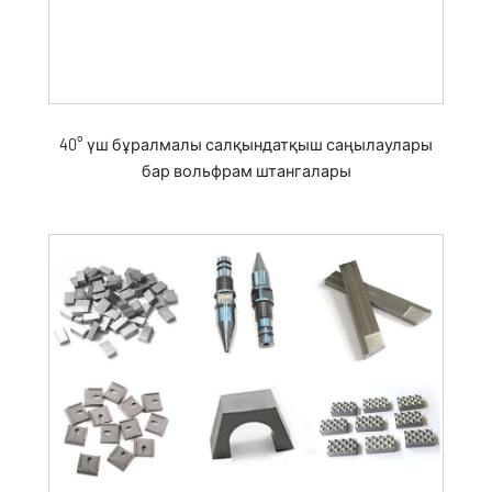
40° үш бұралмалы салқындатқыш саңылаулары
бар вольфрам штангалары