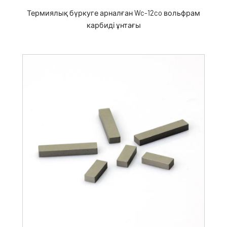
Термиялық бүркуге арналған Wc-12co вольфрам
карбиді ұнтағы