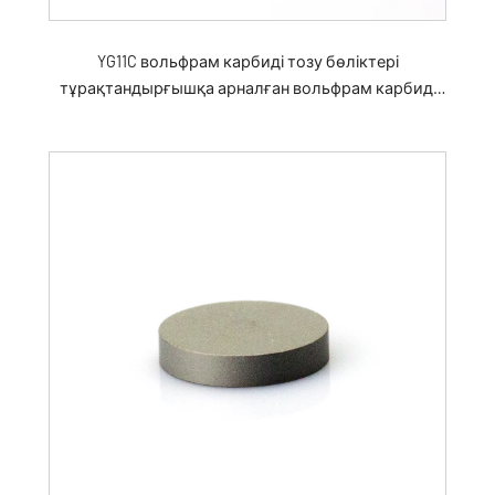
YG11C вольфрам карбиді тозу бөліктері
тұрақтандырғышқа арналған вольфрам карбиді
плиткасы