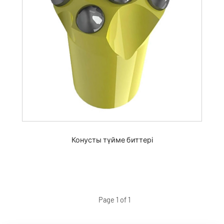
Конусты түйме биттері
Page 1 of 1