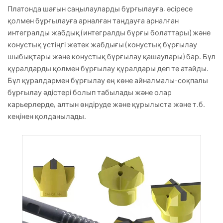
Платонда шағын саңылауларды бұрғылауға, әсіресе
қолмен бұрғылауға арналған таңдауға арналған
интегралды жабдық (интегралды бұрғы болаттары) және
конустық үстіңгі жетек жабдығы (конустық бұрғылау
шыбықтары және конустық бұрғылау қашаулары) бар. Бұл
құралдарды қолмен бұрғылау құралдары деп те атайды.
Бұл құралдармен бұрғылау ең көне айналмалы-соқпалы
бұрғылау әдістері болып табылады және олар
карьерлерде, алтын өндіруде және құрылыста және т.б.
кеңінен қолданылады.