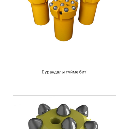
Бұрандалы түйме биті