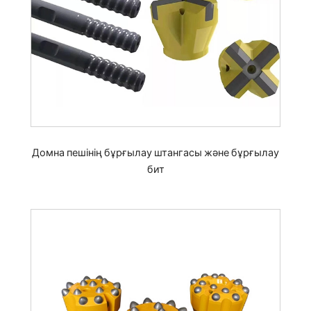
Домна пешінің бұрғылау штангасы және бұрғылау
бит