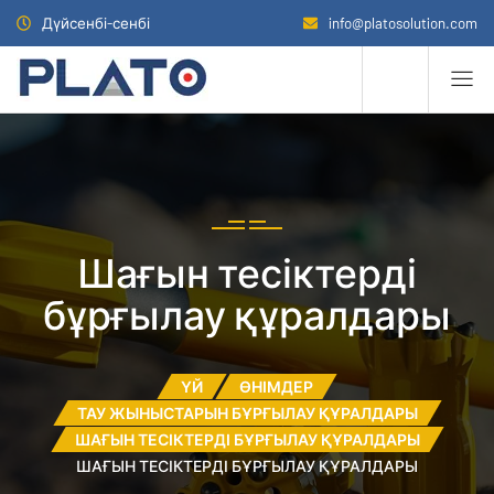
Дүйсенбі-сенбі
info@platosolution.com
Шағын тесіктерді
бұрғылау құралдары
ҮЙ
ӨНІМДЕР
ТАУ ЖЫНЫСТАРЫН БҰРҒЫЛАУ ҚҰРАЛДАРЫ
ШАҒЫН ТЕСІКТЕРДІ БҰРҒЫЛАУ ҚҰРАЛДАРЫ
ШАҒЫН ТЕСІКТЕРДІ БҰРҒЫЛАУ ҚҰРАЛДАРЫ