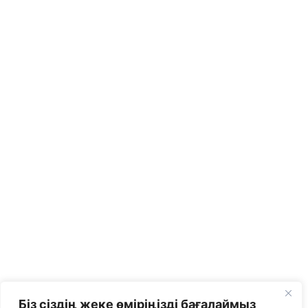
Біз сіздің жеке өміріңізді бағалаймыз