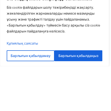
Біз cookie файлдарын шолу тәжірибеңізді жақсарту,
жекелендірілген жарнамаларды немесе мазмұнды
ұсыну және трафикті талдау үшін пайдаланамыз.
«Барлығын қабылдау» түймесін басу арқылы сіз cookie
файлдарын пайдалануға келісесіз.
Құпиялық саясаты
Барлығын қабылдамау
Барлығын қабылдаңыз
Көбірек сөйлесейік
Платоннан ең жақсы шешім алыңыз