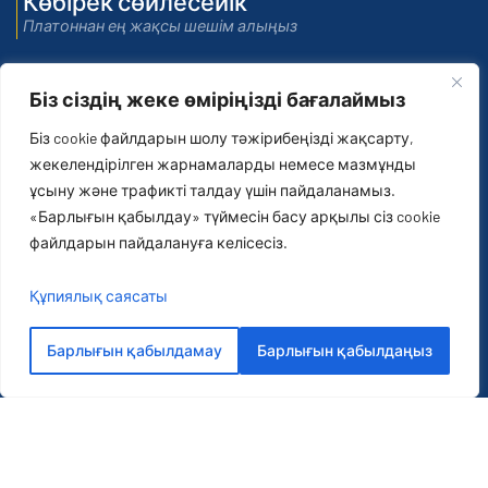
Көбірек сөйлесейік
Платоннан ең жақсы шешім алыңыз
Біз сіздің жеке өміріңізді бағалаймыз
ДӘЙЕКСӨЗ АЛЫҢЫЗ
Біз cookie файлдарын шолу тәжірибеңізді жақсарту,
жекелендірілген жарнамаларды немесе мазмұнды
ұсыну және трафикті талдау үшін пайдаланамыз.
«Барлығын қабылдау» түймесін басу арқылы сіз cookie
файлдарын пайдалануға келісесіз.
БІЗ ТУРАЛЫ
Құпиялық саясаты
Қытайлық жеткізушілерді басқару және
Барлығын қабылдамау
Барлығын қабылдаңыз
импорт және экспорт шешімдері бойынша
біздің бай тәжірибемізге негізделген. PLATO
жаһандық тұтынушыларға Қытайда, әсіресе
құрылыс, тау-кен, мұнай машиналары
өнеркәсібінде тұрақты жеткізу тізбегін құруға