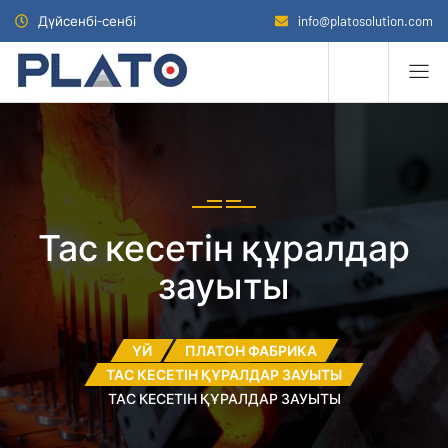
Дүйсенбі-сенбі
info@platosolution.com
Тас кесетін құралдар
зауыты
ҮЙ
ПЛАТОН ФАБРИКА
ТАС КЕСЕТІН ҚҰРАЛДАР ЗАУЫТЫ
ТАС КЕСЕТІН ҚҰРАЛДАР ЗАУЫТЫ