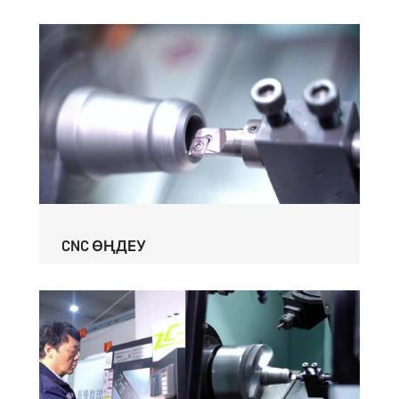
CNC ӨҢДЕУ