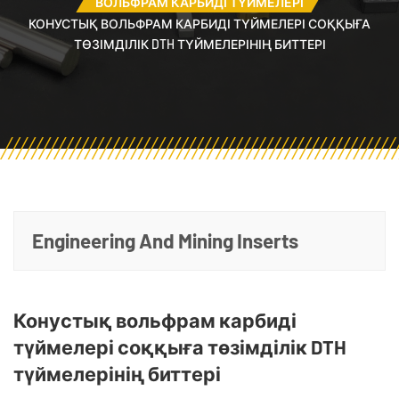
ВОЛЬФРАМ КАРБИДІ ТҮЙМЕЛЕРІ
КОНУСТЫҚ ВОЛЬФРАМ КАРБИДІ ТҮЙМЕЛЕРІ СОҚҚЫҒА
ТӨЗІМДІЛІК DTH ТҮЙМЕЛЕРІНІҢ БИТТЕРІ
Engineering And Mining Inserts
Конустық вольфрам карбиді
түймелері соққыға төзімділік DTH
түймелерінің биттері