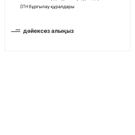
DTH бұрғылау құралдары
дәйексөз алыңыз