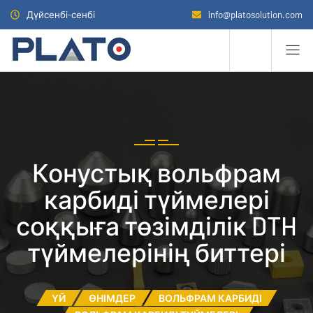
Дүйсенбі-сенбі
info@platosolution.com
Конустық вольфрам
карбиді түймелері
соққыға төзімділік DTH
түймелерінің биттері
ҮЙ
ӨНІМДЕР
ВОЛЬФРАМ КАРБИДІ