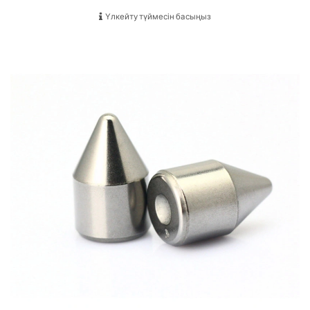
Үлкейту түймесін басыңыз