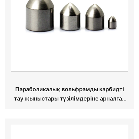
Параболикалық вольфрамды карбидті
тау жыныстары түзілімдеріне арналған
бұрғылау қашауларына арналған түйме