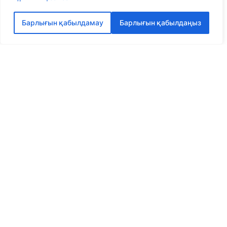
Барлығын қабылдамау
Барлығын қабылдаңыз
Көбірек сөйлесейік
Платоннан ең жақсы шешім алыңыз
ДӘЙЕКСӨЗ АЛЫҢЫЗ
БІЗ ТУРАЛЫ