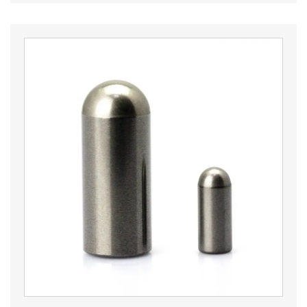
арналған қатты карбид құралдары