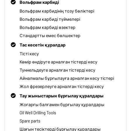
Вольфрам карбиді
Вольфрам карбидінің тозу бөліктері
Вольфрам карбиді түймелері
Вольфрам карбиді өзектер
Стандартты емес бөлшектер
Тас кесетін құралдар
Тісті кесу
Көмір өндіруге арналған тістерді кесу
Туннельдеуге арналған тістерді кесу
Айналмалы бұрғылауға арналған кесу тістері
Жол фрезерлеуге арналған тістерді кесу
Тау жыныстарын бұрғылау құралдары
Жоғарғы балғамен бұрғылау құралдары
Oil Well Drilling Tools
Spare parts
Шағын тесіктерді бұрғылау құралдары