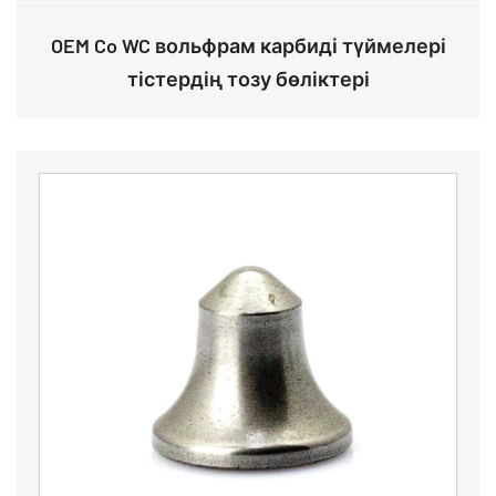
OEM Co WC вольфрам карбиді түймелері
тістердің тозу бөліктері