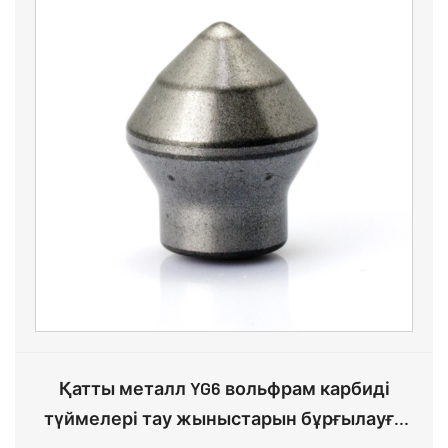
Қатты металл YG6 вольфрам карбиді
түймелері тау жыныстарын бұрғылауға