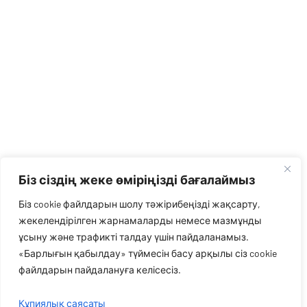
Біз сіздің жеке өміріңізді бағалаймыз
Біз cookie файлдарын шолу тәжірибеңізді жақсарту,
жекелендірілген жарнамаларды немесе мазмұнды
ұсыну және трафикті талдау үшін пайдаланамыз.
«Барлығын қабылдау» түймесін басу арқылы сіз cookie
файлдарын пайдалануға келісесіз.
Құпиялық саясаты