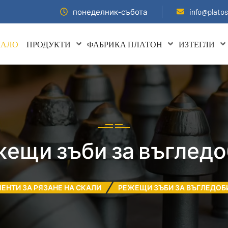
понеделник-събота
info@plato
ЧАЛО
ПРОДУКТИ
ФАБРИКА ПЛАТОН
ИЗТЕГЛИ
ещи зъби за въглед
ЕНТИ ЗА РЯЗАНЕ НА СКАЛИ
РЕЖЕЩИ ЗЪБИ ЗА ВЪГЛЕДОБ