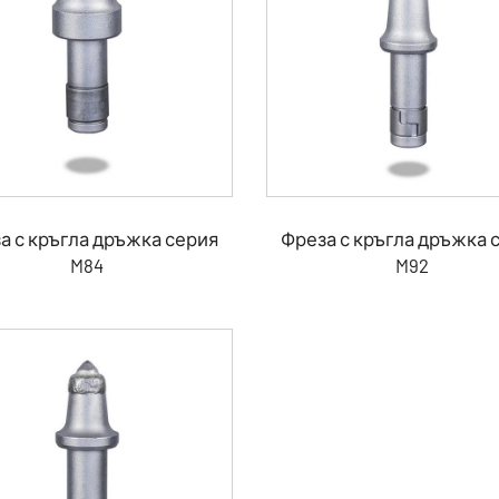
а с кръгла дръжка серия
Фреза с кръгла дръжка 
M84
M92