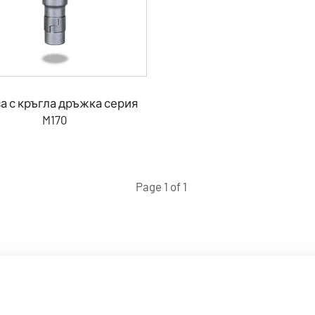
а с кръгла дръжка серия
M170
Page 1 of 1