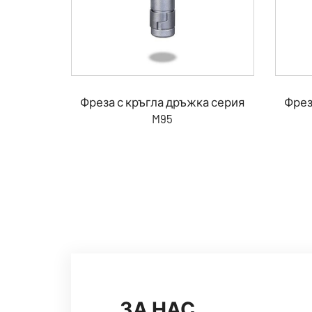
Фреза с кръгла дръжка серия
Фрез
M95
ЗА НАС