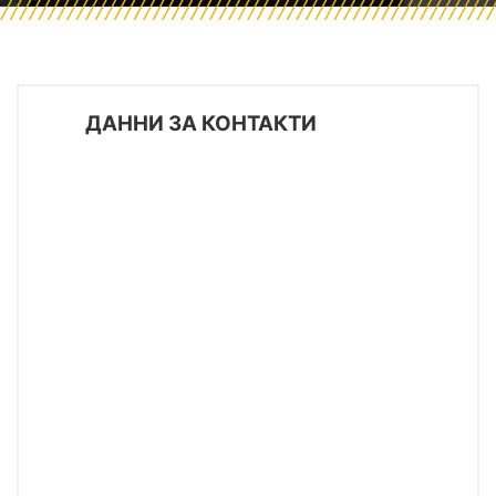
ДАННИ ЗА КОНТАКТИ
Добавете
Huakun Age, район Юхуа, Чанша,
Хунан, Китай
Тел
0731-82258945
86-191 1896 3284
Офисното време
понеделник-събота