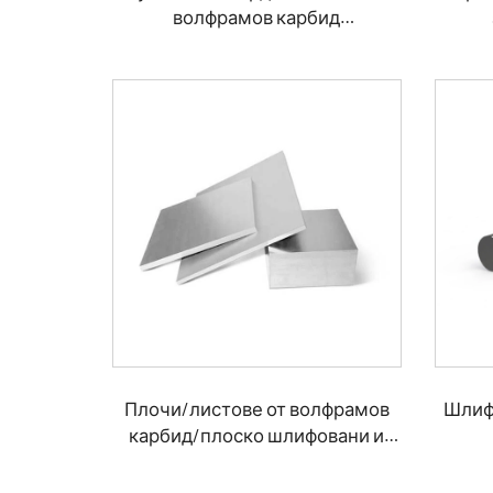
волфрамов карбид
Инструменти от твърд карбид
за пробиване на скали
Плочи/листове от волфрамов
Шлиф
карбид/плоско шлифовани и
нешлифовани