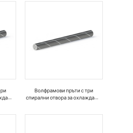
три
Волфрамови пръти с три
аждаща
спирални отвора за охлаждаща
течност 40°