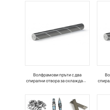
Волфрамови пръти с два
Во
спирални отвора за охлаждаща
спира
течност 30°