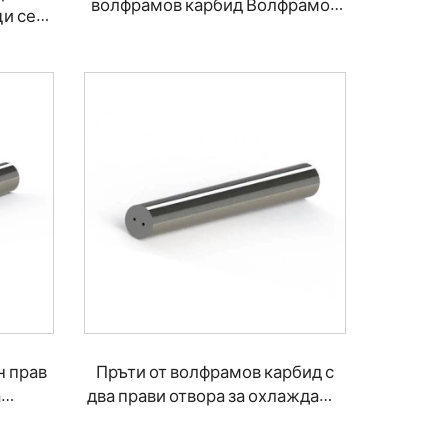
волфрамов карбид Волфрамов
и се
плосък прът за обработка на
дърво
н прав
Пръти от волфрамов карбид с
а
два прави отвора за охлаждаща
ст
течност