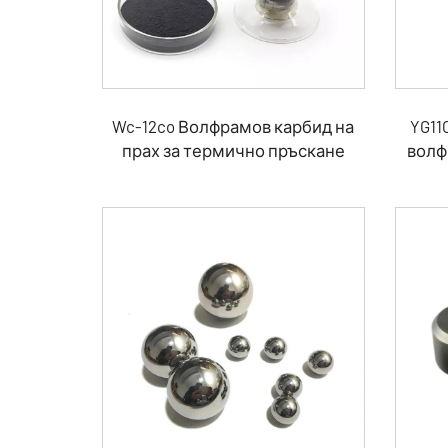
Wc-12co Волфрамов карбид на
YG11
прах за термично пръскане
волф