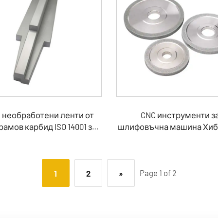
 необработени ленти от
CNC инструменти з
амов карбид ISO 14001 за
шлифовъчна машина Хи
I накрайници на ротора
шлифовъчни диско
Page 1 of 2
1
2
»