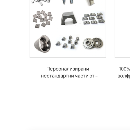
Персонализирани
100%
нестандартни части от
волфр
волфрамов карбид
VS