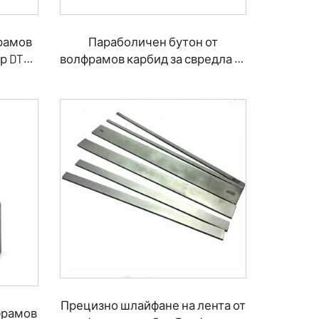
рамов
Параболичен бутон от
ар DTH
волфрамов карбид за свредла за
скални образувания
Прецизно шлайфане на лента от
фрамов