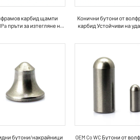
фрамов карбид щампи
Конични бутони от волф
Pa пръти за изтегляне на
карбид Устойчиви на уд
 Студена глава и матрица
бутони
идни бутони/накрайници
OEM Co WC Бутони от вол