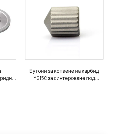
а
Бутони за копаене на карбид
бридни
YG15C за синтероване под
ве
високо налягане за чук