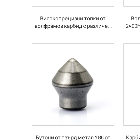
Високопрецизни топки от
Вол
волфрамов карбид с различен
2400M
размер
щампи
Бутони от твърд метал YG6 от
Карб