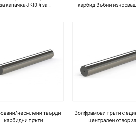
за капачка JK10.4 за
карбид Зъбни износващ
приложение в пътно
части
строителство
овани/несмлени твърди
Волфрамови пръти с еди
карбидни пръти
централен отвор з
охлаждащата течно