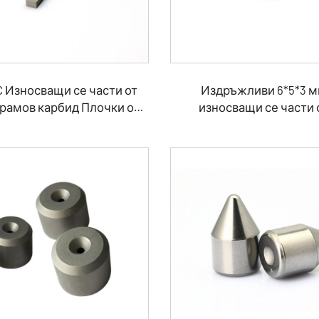
C Износващи се части от
Издръжливи 6*5*3 
рамов карбид Плочки от
износващи се части 
волфрамов карбид за
волфрамов карбид за TC
стабилизатор