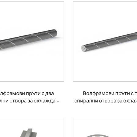
лфрамови пръти с два
Волфрамови пръти с 
лни отвора за охлаждаща
спирални отвора за охл
течност 40°
течност 30°