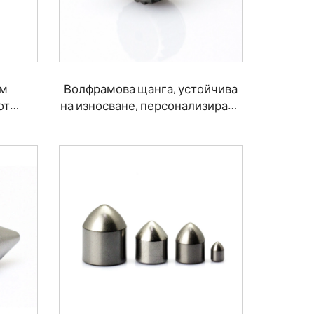
мм
Волфрамова щанга, устойчива
от
на износване, персонализирана
 лагер
за нефтената газова
промишленост