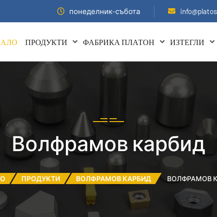
понеделник-събота
info@plato
ЧАЛО
ПРОДУКТИ
ФАБРИКА ПЛАТОН
ИЗТЕГЛИ
Волфрамов карбид
ЛО
ПРОДУКТИ
ВОЛФРАМОВ КАРБИД
ВОЛФРАМОВ 