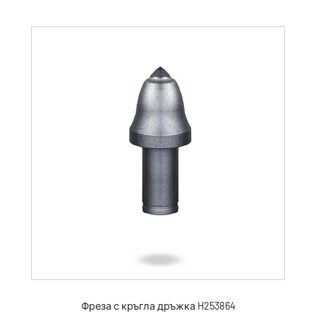
Фреза с кръгла дръжка H253864