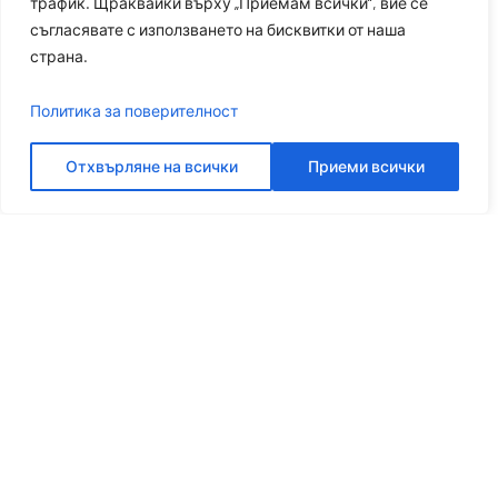
трафик. Щраквайки върху „Приемам всички“, вие се
съгласявате с използването на бисквитки от наша
страна.
Политика за поверителност
Отхвърляне на всички
Приеми всички
Нека говорим повече
Вземете най-доброто решение от Платон
ВЗЕМЕТЕ ОФЕРТА