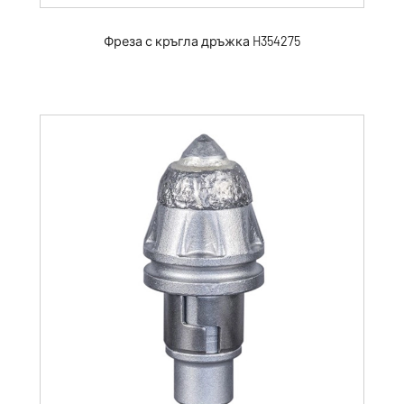
Фреза с кръгла дръжка H354275