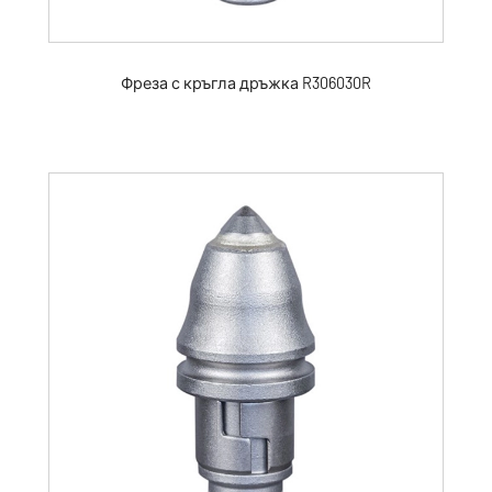
Фреза с кръгла дръжка R306030R