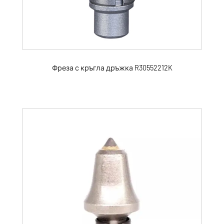
Фреза с кръгла дръжка R30552212K