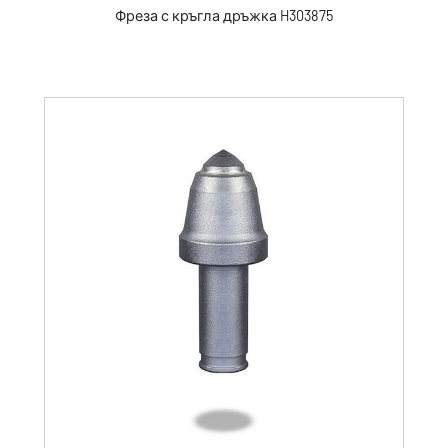
Фреза с кръгла дръжка H303875