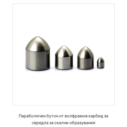
Параболичен бутон от волфрамов карбид за
свредла за скални образувания