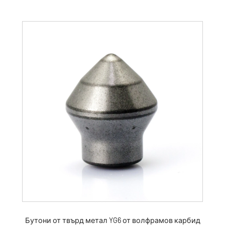
Бутони от твърд метал YG6 от волфрамов карбид