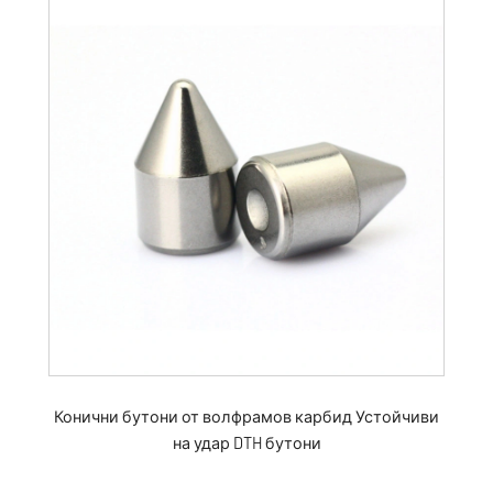
Конични бутони от волфрамов карбид Устойчиви
на удар DTH бутони