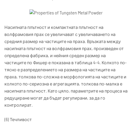
Насипната плътност и компактната плътност на
волфрамовия прах се увеличават с увеличаването на
средния размер на частиците на праха. Връзката между
насипната плътност на волфрамовия прах, произведен от
определена фабрика, и нейния среден размер на
частиците по Фишер е показана в таблица 4-4. Колкото по-
тясно е разпределението на размера на частиците на
праха, толкова по-сложна е морфологията на частиците и
колкото по-сериозна е агрегацията, толкова по-малка е
насипната плътност. Като цяло, параметрите на процеса на
редуциране могат да бъдат регулирани, за да го
контролират.
(6) Течливост