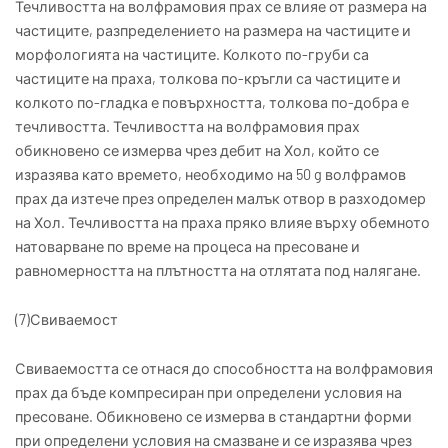
Течливостта на волфрамовия прах се влияе от размера на
частиците, разпределението на размера на частиците и
морфологията на частиците. Колкото по-груби са
частиците на праха, толкова по-кръгли са частиците и
колкото по-гладка е повърхността, толкова по-добра е
течливостта. Течливостта на волфрамовия прах
обикновено се измерва чрез дебит на Хол, който се
изразява като времето, необходимо на 50 g волфрамов
прах да изтече през определен малък отвор в разходомер
на Хол. Течливостта на праха пряко влияе върху обемното
натоварване по време на процеса на пресоване и
равномерността на плътността на отлятата под налягане.
(7)Свиваемост
Свиваемостта се отнася до способността на волфрамовия
прах да бъде компресиран при определени условия на
пресоване. Обикновено се измерва в стандартни форми
при определени условия на смазване и се изразява чрез