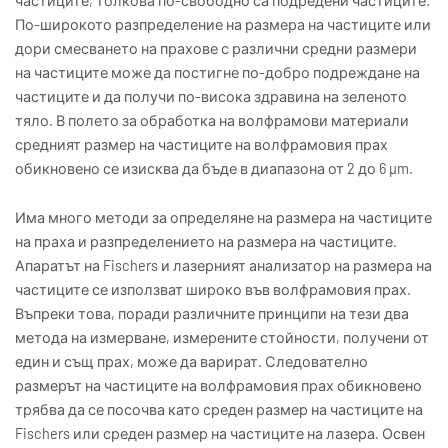
частиците, толкова по-свободно са подредени частиците.
По-широкото разпределение на размера на частиците или
дори смесването на прахове с различни средни размери
на частиците може да постигне по-добро подреждане на
частиците и да получи по-висока здравина на зеленото
тяло. В полето за обработка на волфрамови материали
средният размер на частиците на волфрамовия прах
обикновено се изисква да бъде в диапазона от 2 до 6 μm.
Има много методи за определяне на размера на частиците
на праха и разпределението на размера на частиците.
Апаратът на Fischers и лазерният анализатор на размера на
частиците се използват широко във волфрамовия прах.
Въпреки това, поради различните принципи на тези два
метода на измерване, измерените стойности, получени от
един и същ прах, може да варират. Следователно
размерът на частиците на волфрамовия прах обикновено
трябва да се посочва като среден размер на частиците на
Fischers или среден размер на частиците на лазера. Освен