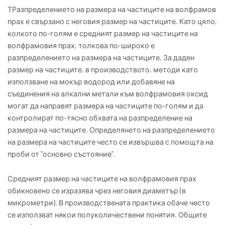
ТРазпределението на размера на частиците на волфрамов
прах е свързано с неговия размер на частиците. Като цяло,
колкото по-голям е средният размер на частиците на
волфрамовия прах, толкова по-широко е
разпределението на размера на частиците. За даден
размер на частиците, в производството, методи като
използване на мокър водород или добавяне на
съединения на алкални метали към волфрамовия оксид
могат да направят размера на частиците по-голям и да
контролират по-тясно обхвата на разпределение на
размера на частиците. Определянето на разпределението
на размера на частиците често се извършва с помощта на
проби от "основно състояние".
Средният размер на частиците на волфрамовия прах
обикновено се изразява чрез неговия диаметър (в
микрометри). В производствената практика обаче често
се използват някои полуколичествени понятия. Общите