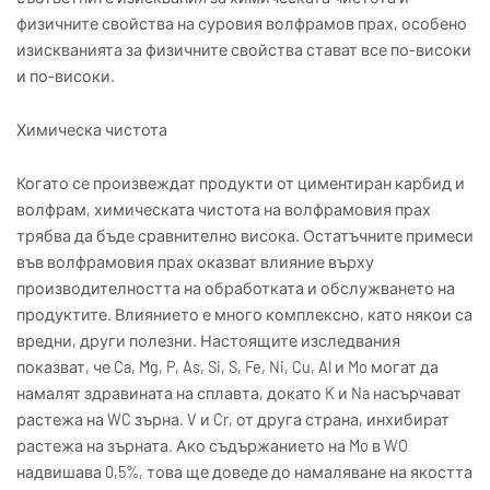
физичните свойства на суровия волфрамов прах, особено
изискванията за физичните свойства стават все по-високи
и по-високи.
Химическа чистота
Когато се произвеждат продукти от циментиран карбид и
волфрам, химическата чистота на волфрамовия прах
трябва да бъде сравнително висока. Остатъчните примеси
във волфрамовия прах оказват влияние върху
производителността на обработката и обслужването на
продуктите. Влиянието е много комплексно, като някои са
вредни, други полезни. Настоящите изследвания
показват, че Ca, Mg, P, As, Si, S, Fe, Ni, Cu, Al и Mo могат да
намалят здравината на сплавта, докато K и Na насърчават
растежа на WC зърна. V и Cr, от друга страна, инхибират
растежа на зърната. Ако съдържанието на Mo в WO
надвишава 0,5%, това ще доведе до намаляване на якостта