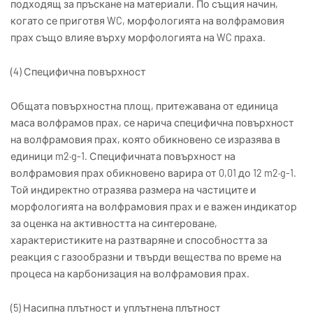
подходящ за пръскане на материали. По същия начин,
когато се приготвя WC, морфологията на волфрамовия
прах също влияе върху морфологията на WC праха.
(4) Специфична повърхност
Общата повърхностна площ, притежавана от единица
маса волфрамов прах, се нарича специфична повърхност
на волфрамовия прах, която обикновено се изразява в
единици m2·g-1. Специфичната повърхност на
волфрамовия прах обикновено варира от 0,01 до 12 m2·g-1.
Той индиректно отразява размера на частиците и
морфологията на волфрамовия прах и е важен индикатор
за оценка на активността на синтероване,
характеристиките на разтваряне и способността за
реакция с газообразни и твърди вещества по време на
процеса на карбонизация на волфрамовия прах.
(5) Насипна плътност и уплътнена плътност