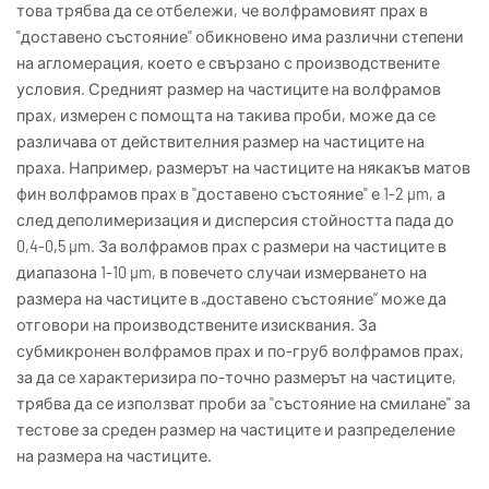
това трябва да се отбележи, че волфрамовият прах в
"доставено състояние" обикновено има различни степени
на агломерация, което е свързано с производствените
условия. Средният размер на частиците на волфрамов
прах, измерен с помощта на такива проби, може да се
различава от действителния размер на частиците на
праха. Например, размерът на частиците на някакъв матов
фин волфрамов прах в "доставено състояние" е 1-2 μm, а
след деполимеризация и дисперсия стойността пада до
0,4-0,5 μm. За волфрамов прах с размери на частиците в
диапазона 1-10 μm, в повечето случаи измерването на
размера на частиците в „доставено състояние“ може да
отговори на производствените изисквания. За
субмикронен волфрамов прах и по-груб волфрамов прах,
за да се характеризира по-точно размерът на частиците,
трябва да се използват проби за "състояние на смилане" за
тестове за среден размер на частиците и разпределение
на размера на частиците.