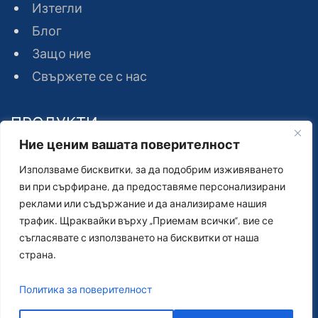
Изтегли
Блог
Защо ние
Свържете се с нас
ПРОДУКТИ
Ние ценим вашата поверителност
Използваме бисквитки, за да подобрим изживяването
Волфрамов карбид
ви при сърфиране, да предоставяме персонализирани
Инструменти за рязане на скали
реклами или съдържание и да анализираме нашия
Инструменти за пробиване на скали
трафик. Щраквайки върху „Приемам всички“, вие се
съгласявате с използването на бисквитки от наша
страна.
Политика за поверителност
Plato Solution Co., Ltd. © All Rights Reserved.