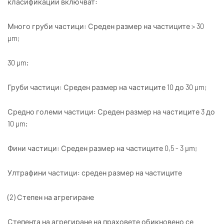
класификации включват:
Много груби частици: Среден размер на частиците > 30
μm;
30 μm;
Груби частици: Среден размер на частиците 10 до 30 μm;
Средно големи частици: Среден размер на частиците 3 до
10 μm;
Фини частици: Среден размер на частиците 0,5 - 3 μm;
Ултрафини частици: среден размер на частиците
(2) Степен на агрегиране
Степента на агрегиране на праховете обикновено се