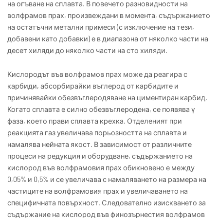
на огъване на сплавта. В повечето разновидности на
волфрамов прах, произвеждани в момента, съдържанието
на остатъчни метални примеси (с изключение на тези,
добавени като добавки) е в диапазона от няколко части на
десет хиляди до няколко части на сто хиляди.
Кислородът във волфрамов прах може да реагира с
карбиди, абсорбирайки въглерод от карбидите и
причинявайки обезвъглеродяване на циментиран карбид.
Когато сплавта е силно обезвъглеродена, се появява γ
фаза, което прави сплавта крехка. Отделеният при
реакцията газ увеличава порьозността на сплавта и
намалява нейната якост. В зависимост от различните
процеси на редукция и оборудване, съдържанието на
кислород във волфрамовия прах обикновено е между
0,05% и 0,5% и се увеличава с намаляването на размера на
частиците на волфрамовия прах и увеличаването на
специфичната повърхност. Следователно изискването за
съдържание на кислород във финозърнестия волфрамов