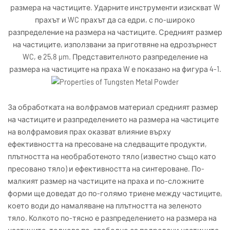
размера на частиците. Ударните инструменти изискват W
прахът и WC прахът да са едри, с по-широко
разпределение на размера на частиците. Средният размер
на частиците, използвани за приготвяне на едрозърнест
WC, е 25,8 μm. Представителното разпределение на
размера на частиците на праха W е показано на фигура 4-1.
За обработката на волфрамов материал средният размер
на частиците и разпределението на размера на частиците
на волфрамовия прах оказват влияние върху
ефективността на пресоване на следващите продукти,
плътността на необработеното тяло (известно също като
пресовано тяло) и ефективността на синтероване. По-
малкият размер на частиците на праха и по-сложните
форми ще доведат до по-голямо триене между частиците,
което води до намаляване на плътността на зеленото
тяло. Колкото по-тясно е разпределението на размера на