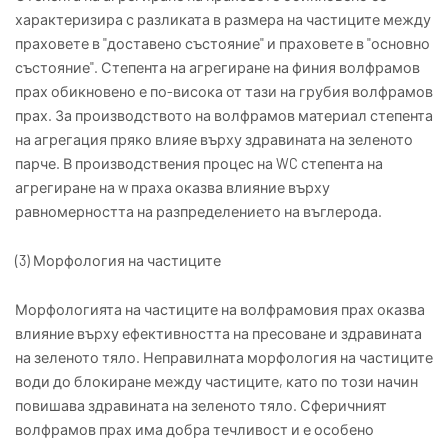
характеризира с разликата в размера на частиците между
праховете в "доставено състояние" и праховете в "основно
състояние". Степента на агрегиране на финия волфрамов
прах обикновено е по-висока от тази на грубия волфрамов
прах. За производството на волфрамов материал степента
на агрегация пряко влияе върху здравината на зеленото
парче. В производствения процес на WC степента на
агрегиране на w праха оказва влияние върху
равномерността на разпределението на въглерода.
(3) Морфология на частиците
Морфологията на частиците на волфрамовия прах оказва
влияние върху ефективността на пресоване и здравината
на зеленото тяло. Неправилната морфология на частиците
води до блокиране между частиците, като по този начин
повишава здравината на зеленото тяло. Сферичният
волфрамов прах има добра течливост и е особено