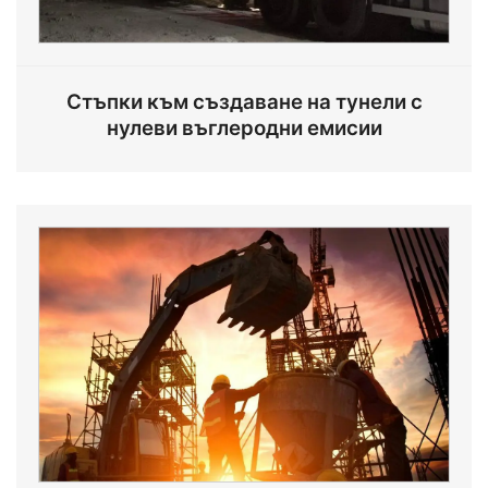
Стъпки към създаване на тунели с
нулеви въглеродни емисии