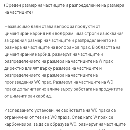
(Среден размер на частиците и разпределение на размера
на частиците)
Независимо дали става въпрос за продукти от
циментиран карбид или волфрам, има строги изисквания
за средния размер на частиците и разпределението на
размера на частиците на волфрамов прах. В областта на
циментирания карбид, размерът на частиците и
разпределението на размера на частиците на W прах
директно влияят върху размера на частиците и
разпределението на размера на частиците на
произведения WC прах. Размерът на частиците на WC
праха допълнително влияе върху работата на продуктите
от циментиран карбид.
Изследването установи, че свойствата на WC праха са
ограничени от тези на WC праха. След като W прах се
карбонизира, за да се образува WC, размерът на частиците