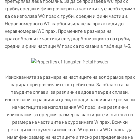
претърпява лека промяна. За да се произведе WC прах с
груби, средни и фини размери на частиците, е необходимо
да се използва WC прах с груби, средни и фини частици.
Неравномерното WC карбонизиране на праха води до
неравномерен WC прах. Промените в размера на
прахообразните частици след карбонизацията на груби,
средни и фини частици W прах са показани в таблица 4-3.
Изискванията за размера на частиците на волфрамов прах
варират при различните потребители. За областта на
твърдите сплави, за различни видове твърди сплави,
използвани за различни цели, поради различните размери
на частиците на използвания WC прах, има различни
изисквания за средния размер на частиците и състава на
размера на частиците на суровината W прах. Всички
режещи инструменти изискват W прахът и WC прахът да
имат фин размер на частиците и тясно разпределение на