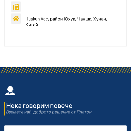
Huakun Age, район Юхуа, Чанша, Хунан,
Китай
Нека говорим повече
Вземете най-доброто решение от Платон