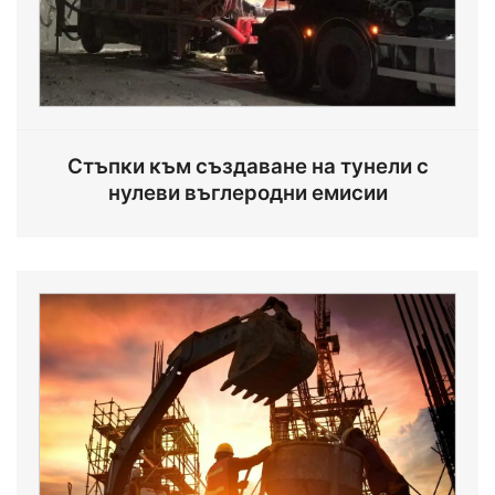
Стъпки към създаване на тунели с
нулеви въглеродни емисии