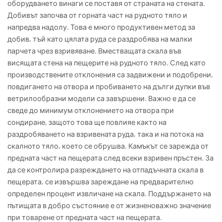
оборудването винаги се поставя от страната на стената.
Добивът започва от горната част на рудното тяло и
напредва надолу. Това е много продуктивен метод за
добив, тъй като цялата руда се раздробява на малки
парчета чрез взривяване. Вместващата скала във
висящата стена на пещерите на рудното тяло. След като
производствените отклонения са задвижени и подобрени,
повдигането на отвора и пробиването на дълги дупки във
ветрилообразни модели са завършени. Важно е да се
сведе до минимум отклонението на отвора при
сондиране, защото това ще повлияе както на
раздробяването на взривената руда, така и на потока на
скалното тяло, което се обрушва. Камъкът се зарежда от
предната част на пещерата след всеки взривен пръстен. За
да се контролира разреждането на отпадъчната скала в
пещерата, се извършва зареждане на предварително
определен процент извличане на скала. Поддържането на
пътищата в добро състояние е от жизненоважно значение
при товарене от предната част на пещерата.