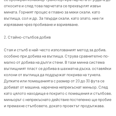
откосите и след това парчетата се прехвърлят извън
мината. Горният процес е главно за меки скали, като
въглища, сол и др. За твърди скали, като злато, ние ги
изрязваме чрез пробиване и взривяване.
2. Стайно-стълбов добив
Стая и стълб е най-често използваният метод за добив,
особено при добива на въглища. Струва сравнително по-
малко от добива на дълги стени. В тази минна система
въглищният пласт се добива в шахматна дъска, оставяйки
колони от въглища да поддържат покрива на тунела.
Дупките или помещенията с размер от 20 до 30 фута се
добиват от машина, наречена непрекъснат миньор. След
като цялото находище е покрито с помещения и стълбове,
миньорът с непрекъснато действие постепенно ще пробие
и премахне стълбовете, докато проектът продължава.