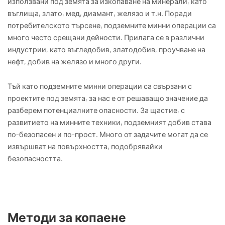
използвани под земята за изкопаване на минерали, като
въглища, злато, мед, диамант, желязо и т.н. Поради
потребителското търсене, подземните минни операции са
много често срещани дейности. Прилага се в различни
индустрии, като въгледобив, златодобив, проучване на
нефт, добив на желязо и много други.
Тъй като подземните минни операции са свързани с
проектите под земята, за нас е от решаващо значение да
разберем потенциалните опасности. За щастие, с
развитието на минните техники, подземният добив става
по-безопасен и по-прост. Много от задачите могат да се
извършват на повърхността, подобрявайки
безопасността.
Методи за копаене