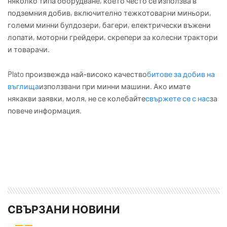
няколко типа оборудване, което често се използва в
подземния добив, включително тежкотоварни миньори,
големи минни булдозери, багери, електрически въжени
лопати, моторни грейдери, скрепери за колесни трактори
и товарачи.
Plato произвежда най-високо качество
битове за добив на
въглища
използвани при минни машини. Ако имате
някакви заявки, моля, не се колебайте
свържете се с нас
за
повече информация.
СВЪРЗАНИ НОВИНИ