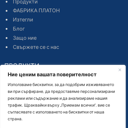
Продукти
ФАБРИКА ПЛАТОН
Изтегли
Блог
Защо ние
Свържете се с нас
ПРОДУКТИ
Ние ценим вашата поверителност
Използваме бисквитки, за да подобрим изживяването
Волфрамов карбид
ви при сърфиране, да предоставяме персонализирани
Инструменти за рязане на скали
реклами или съдържание и да анализираме нашия
Инструменти за пробиване на скали
трафик. Щраквайки върху „Приемам всички“, вие се
съгласявате с използването на бисквитки от наша
страна.