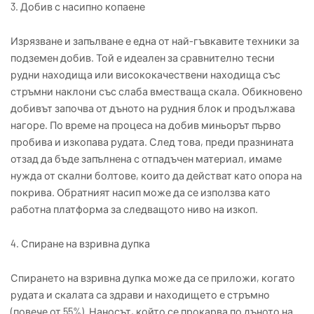
3. Добив с насипно копаене
Изрязване и запълване е една от най-гъвкавите техники за
подземен добив. Той е идеален за сравнително тесни
рудни находища или висококачествени находища със
стръмни наклони със слаба вместваща скала. Обикновено
добивът започва от дъното на рудния блок и продължава
нагоре. По време на процеса на добив миньорът първо
пробива и изкопава рудата. След това, преди празнината
отзад да бъде запълнена с отпадъчен материал, имаме
нужда от скални болтове, които да действат като опора на
покрива. Обратният насип може да се използва като
работна платформа за следващото ниво на изкоп.
4. Спиране на взривна дупка
Спирането на взривна дупка може да се приложи, когато
рудата и скалата са здрави и находището е стръмно
(повече от 55%). Наносът, който се прокарва по дъното на