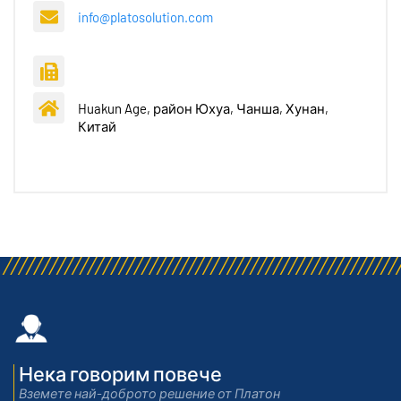
info@platosolution.com
Huakun Age, район Юхуа, Чанша, Хунан,
Китай
Нека говорим повече
Вземете най-доброто решение от Платон