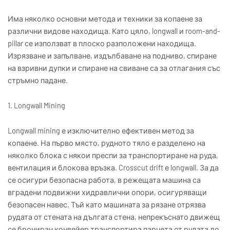
Има няколко основни метода и техники за копаене за
различни видове находища. Като цяло, longwall и room-and-
pillar се използват в плоско разположени находища.
Изрязване и запълване, издълбаване на подниво, спиране
на взривни дупки и спиране на свиване са за отлагания със
стръмно падане.
1. Longwall Mining
Longwall mining е изключително ефективен метод за
копаене. На първо място, рудното тяло е разделено на
няколко блока с някои преспи за транспортиране на руда,
вентилация и блокова връзка. Crosscut drift е longwall. За да
се осигури безопасна работа, в режещата машина са
вградени подвижни хидравлични опори, осигуряващи
безопасен навес. Тъй като машината за рязане отрязва
рудата от стената на дългата стена, непрекъснато движещ
се брониран конвейер транспортира парчета от рудата до