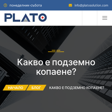
понеделник-събота
info@platosolution.com
Какво е подземно
копаене?
НАЧАЛО
БЛОГ
КАКВО Е ПОДЗЕМНО КОПАЕНЕ?