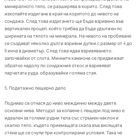
минералното тяло, се разширява в корито. След това
изкопайте издигане в края на коритото до нивото на
сондажа. След това издигането ще бъде взривено във
вертикален процеп, който трябва да бъде удължен по
ширината на тялото на минерала. На нивото на пробиване
се създават няколко дълги взривни дупки с размер от 4 до
6 инча в диаметър. След това идва взривяването,
започвайки от слота. Минните камиони се придвижват
обратно надолу по сондажния откос и взривяват
парчетата руда, образувайки голяма стая.
5. Подетажно пещерно дело
Подниво се отнася до ниво междинно между двете
основни нива. Методът за копаене с пещери под ниво е
идеален за големи рудни тела със стръмен наклон и
скално тяло, където приемащата скала във висящата
стена ще се счупи при контролирани условия. Така че