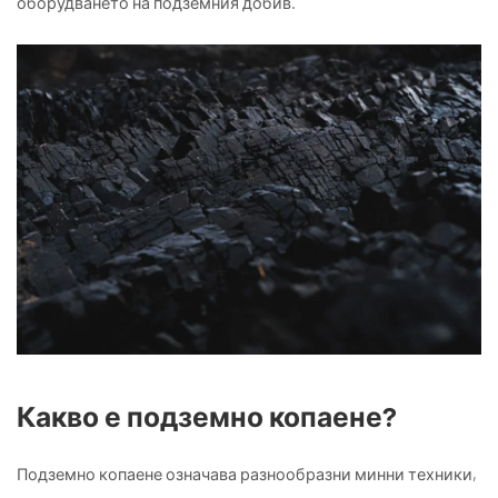
оборудването на подземния добив.
Какво е подземно копаене?
Подземно копаене означава разнообразни минни техники,