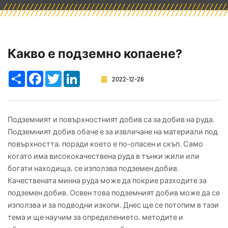
Какво е подземно копаене?
Share
Facebook
Twitter
LinkedIn
2022-12-26
Подземният и повърхностният добив са за добив на руда.
Подземният добив обаче е за извличане на материали под
повърхността, поради което е по-опасен и скъп. Само
когато има висококачествена руда в тънки жили или
богати находища, се използва подземен добив.
Качествената минна руда може да покрие разходите за
подземен добив. Освен това подземният добив може да се
използва и за подводни изкопи. Днес ще се потопим в тази
тема и ще научим за определението, методите и