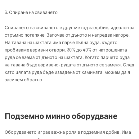
6. Спиране на свиването
Спирането на свиването е друг метод за добив, идеален за
стръмно потапяне. Започва от дъното и напредва нагоре.
На тавана на шахтата има парче пълна руда, където
пробиваме взривни отвори. 30% до 40% от натрошената
руда се взема от дъното на шахтата. Когато парчето руда
на тавана бъде взривено, рудата от дъното се заменя. След
като цялата руда бъде извадена от камината, можем да я
засипем обратно.
Подземно минно оборудване
Оборудването играе важна роля в подземния добив. Има